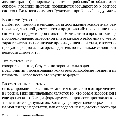
администрации) в порядке “участия в прибылях” не облагаютс
образом, предприниматели поощряются государством к распро
системы. Во многих случаях “участие в прибылях” предусматри
В системе “участия в
прибылях” премии начисляются за достижение конкретных рез
производственной деятельности предприятий: повышение прои
снижение издержек производства. Начисляются премии, как пр
пропорционально заработной плате каждого работника с учет
характеристик исполнителя: производственный стаж, отсутств
прогулов, рационализаторская деятельность, а также склонность
верность фирме и т.п.
Эта система, как
говорилось выше, безусловно хороша только для
предприятий, производящих конкурентоспособные товары и 
прибыль. Скорее всего это крупные фирмы.
Рассмотренные системы
стимулирования не слишком многим отличаются от применяе
в России. Принципиальным является то, что объем заработной 
еще до начала работы, а формируется в процессе производства 
зависит от его результатов. Хотя, существует такой серьёзный
на мой взгляд недостаток, как определённая субъективность п
Большой акцент сейчас