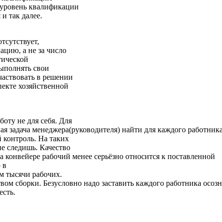
 уровень квалификации
и так далее.
тсутствует,
цию, а не за число
тической
выполнять свои
частвовать в решении
пекте хозяйственной
оту не для себя. Для
ая задача менеджера(руководителя) найти для каждого работник
 контроль. На таких
не следишь. Качество
на конвейере рабочий менее серьёзно относится к поставленной
 в
м тысячи рабочих.
ом сборки. Безусловно надо заставить каждого работника осозна
есть.