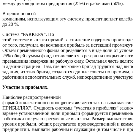
между руководством предприятия (25%) и рабочими (50%).
В целом по всей
компаниям, использующим эту систему, процент доплат колебле
до 20 %.
Система “РАККЕРА”. По
этой системе выплата премий за снижение издержек производс
от того, получила ли компания прибыль за истекший промежут
Объем премиального фонда определяется в виде доли от услов
25% общей суммы фонда отчисляется в резерв на покрытие во
превышения издержек на рабочую силу. Остальная часть делит
и администрацией. Там, где несколько бригад трудятся над вы
задания, из этих бригад создаются единые советы по премиям, 
работники вспомогательных служб, непосредственно участвую
Участие в прибылях.
Наиболее распространенной
формой коллективного поощрения является так называемая с
ПРИБЫЛЯХ”. Сущность системы “участия в прибылях” заключае
заранее установленной доли прибыли формируется премиальны
работники получают регулярные выплаты. Размер выплат стави
уровня прибыли, общих результатов производственной и комме
предприятий. Выплаты рабочим и служащим (в том числе и пр