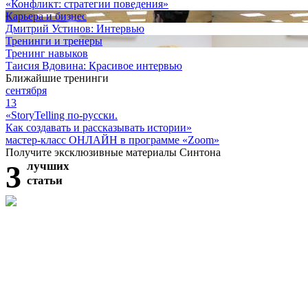
«Конфликт: стратегии поведения»
Карьера и бизнес
Дмитрий Устинов: Интервью
Тренинги и тренеры
Тренинг навыков
Таисия Вдовина: Красивое интервью
Ближайшие тренинги
сентября
13
«StoryTelling по-русски.
Как создавать и рассказывать истории»
мастер-класс ОНЛАЙН в программе «Zoom»
Получите эксклюзивные материалы Синтона
3
лучших
статьи