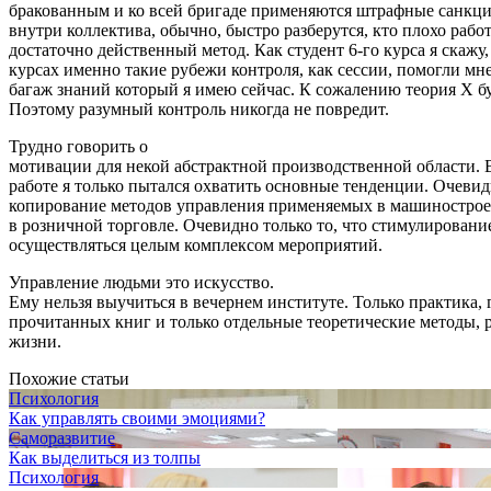
бракованным и ко всей бригаде применяются штрафные санкци
внутри коллектива, обычно, быстро разберутся, кто плохо работ
достаточно действенный метод. Как студент 6-го курса я скажу
курсах именно такие рубежи контроля, как сессии, помогли мн
багаж знаний который я имею сейчас. К сожалению теория Х бу
Поэтому разумный контроль никогда не повредит.
Трудно говорить о
мотивации для некой абстрактной производственной области. 
работе я только пытался охватить основные тенденции. Очевид
копирование методов управления применяемых в машинострое
в розничной торговле. Очевидно только то, что стимулировани
осуществляться целым комплексом мероприятий.
Управление людьми это искусство.
Ему нельзя выучиться в вечернем институте. Только практика,
прочитанных книг и только отдельные теоретические методы, 
жизни.
Похожие статьи
Психология
Как управлять своими эмоциями?
Саморазвитие
Как выделиться из толпы
Психология