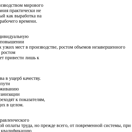
оизводством мирового
ания практически не
ый как выработка на
 рабочего времени.
ндивидуальную
а повышении
х узких мест в производстве, ростом объемов незавершенного
а ростом
ет привести лишь к
а в ущерб качеству.
 пути
ерживанию
ганизации
еходят к показателям,
их в целом.
правленческого
ой оплаты труда, но прежде всего, от повременной системы, при
ю квалификацию