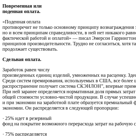
Повременная или
поденная оплата.
«Поденная оплата
противоречит не только основному принципу вознаграждения з
но и всем принципам справедливости, в ней нет никакого рав
фактической работой и оплатой» — писал Эмерсон Гаррингтон
принципов производительности. Трудно не согласиться, хотя та
продолжает существовать.
Сдельная оплата.
Заработок равен числу
произведенных единиц изделий, умноженных на расценку. Здес
Среди систем премирования, используемых в США, все более 
распространение получает система СКЭНЛОН”, впервые примен
При ней заранее определяется нормативная доля прямых затрат
общей стоимости условно-чистой продукции. В случае успешн
и при экономии на заработной плате образуется премиальный 
экономии. Он распределяется в следующей пропорции:
· 25% идет в резервный
фонд на покрытие возможного перерасхода затрат на рабочую с
· 75% распределяется