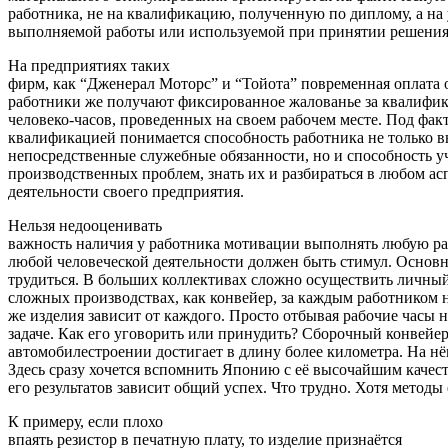
работника, не на квалификацию, полученную по диплому, а на
выполняемой работы или используемой при принятии решения 
На предприятиях таких
фирм, как “Дженерал Моторс” и “Тойота” повременная оплата о
работники же получают фиксированное жалованье за квалифика
человеко-часов, проведенных на своем рабочем месте. Под фак
квалификацией понимается способность работника не только 
непосредственные служебные обязанности, но и способность у
производственных проблем, знать их и разбираться в любом ас
деятельности своего предприятия.
Нельзя недооценивать
важность наличия у работника мотивации выполнять любую раб
любой человеческой деятельности должен быть стимул. Основн
трудиться. В больших коллективах сложно осуществить личный
сложных производствах, как конвейер, за каждым работником 
же изделия зависит от каждого. Просто отбывая рабочие часы 
задаче. Как его уговорить или принудить? Сборочный конвейер
автомобилестроении достигает в длину более километра. На нё
Здесь сразу хочется вспомнить Японию с её высочайшим качеств
его результатов зависит общий успех. Что трудно. Хотя методы 
К примеру, если плохо
впаять резистор в печатную плату, то изделие признаётся