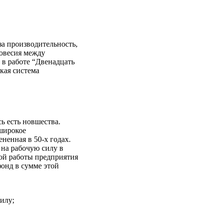
а производительность,
новесия между
 в работе “Двенадцать
кая система
ь есть новшества.
широкое
енная в 50-х годах.
 на рабочую силу в
ой работы предприятия
фонд в сумме этой
илу;