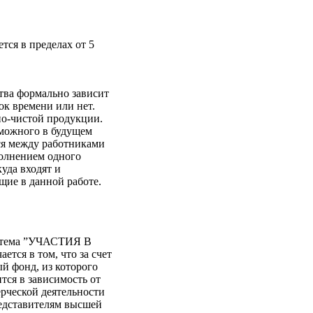
тся в пределах от 5
тва формально зависит
ок времени или нет.
но-чистой продукции.
зможного в будущем
ся между работниками
полнением одного
куда входят и
щие в данной работе.
истема ”УЧАСТИЯ В
тся в том, что за счет
й фонд, из которого
тся в зависимость от
рческой деятельности
едставителям высшей