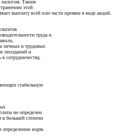
я налогом. Таким
странению этой
вает выплату всей или части премии в виде акций.
ультатов
зводительности труда и
авило,
ом личных и трудовых
ие опозданий и
 к сотрудничеству,
имеющих стабильную
мых
платы не определен
и в большей степени
ри определении норм.