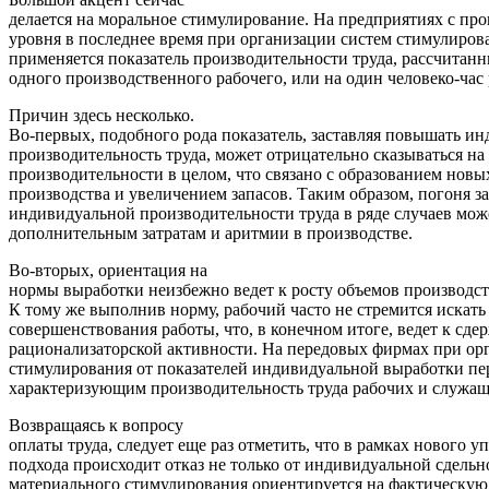
делается на моральное стимулирование. На предприятиях с пр
уровня в последнее время при организации систем стимулиров
применяется показатель производительности труда, рассчитанн
одного производственного рабочего, или на один человеко-час
Причин здесь несколько.
Во-первых, подобного рода показатель, заставляя повышать и
производительность труда, может отрицательно сказываться н
производительности в целом, что связано с образованием новы
производства и увеличением запасов. Таким образом, погоня з
индивидуальной производительности труда в ряде случаев мож
дополнительным затратам и аритмии в производстве.
Во-вторых, ориентация на
нормы выработки неизбежно ведет к росту объемов производств
К тому же выполнив норму, рабочий часто не стремится искать
совершенствования работы, что, в конечном итоге, ведет к сд
рационализаторской активности. На передовых фирмах при ор
стимулирования от показателей индивидуальной выработки пер
характеризующим производительность труда рабочих и служащ
Возвращаясь к вопросу
оплаты труда, следует еще раз отметить, что в рамках нового у
подхода происходит отказ не только от индивидуальной сдельн
материального стимулирования ориентируется на фактическу