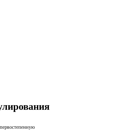
улирования
т первостепенную