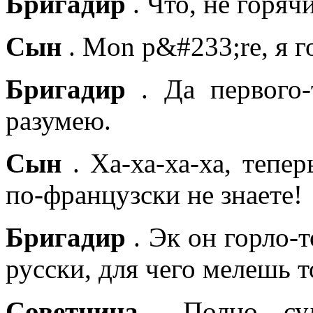
Бригадир
. Что, не горяч
Сын
. Mon p&#233;re, я г
Бригадир
. Да первого-т
разумею.
Сын
. Ха-ха-ха-ха, тепер
по-французски не знаете!
Бригадир
. Эк он горло-т
русски, для чего мелешь т
Советница
. Полно, су