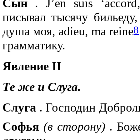
Сын
. J’en suis ‘accord
писывал тысячу бильеду,
8
душа моя, adieu, ma reine
грамматику.
Явление II
Те же
и Слуга.
Слуга
. Господин Доброл
Софья
(в сторону)
. Боже