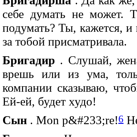
Бригадирша
. Да как же
себе думать не может. 
подумать? Ты, кажется, и 
за тобой присматривала.
Бригадир
. Слушай, жена
врешь или из ума, тол
компании сказываю, чтоб
Ей-ей, будет худо!
6
Сын
. Mon p&#233;re!
Не