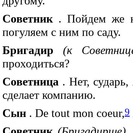
другому.
Советник
. Пойдем же н
погуляем с ним по саду.
Бригадир
(к Советниц
проходиться?
Советница
. Нет, сударь,
сделает компанию.
9
Сын
. De tout mon coeur,
Советник
(Бригадирше)
.