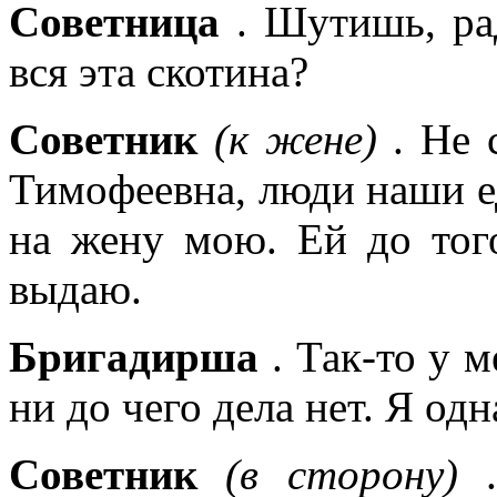
Советница
. Шутишь, рад
вся эта скотина?
Советник
(к жене)
. Не 
Тимофеевна, люди наши ед
на жену мою. Ей до того
выдаю.
Бригадирша
. Так-то у 
ни до чего дела нет. Я од
Советник
(в сторону)
.