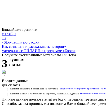
Ближайшие тренинги
сентября
13
«StoryTelling по-русски.
Как создавать и рассказывать истории»
мастер-класс ОНЛАЙН в программе «Zoom»
Получите эксклюзивные материалы Синтона
3
лучших
статьи
- 1
Введите данные
для оплаты
Нажимая на кнопку, я соглашаюсь на получение
материалов от Университета практической псих
Нажимая кнопку, я даю согласие на обработку персональных данных.
Политика защиты персон
Личные данные пользователей не будут переданы третьим лиц
Спасибо, заявка принята, мы позвоним Вам в ближайшее время