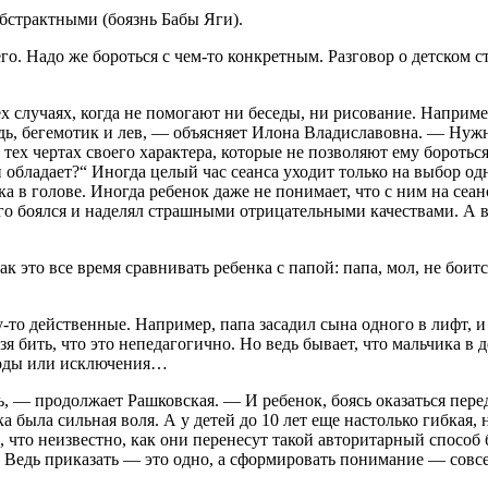
бстрактными (боязнь Бабы Яги).
го. Надо же бороться с чем-то конкретным. Разговор о детском 
 случаях, когда не помогают ни беседы, ни рисование. Наприме
едь, бегемотик и лев, — объясняет Илона Владиславовна. — Нуж
тех чертах своего характера, которые не позволяют ему бороться
н обладает?“ Иногда целый час сеанса уходит только на выбор о
а в голове. Иногда ребенок даже не понимает, что с ним на сеан
рого боялся и наделял страшными отрицательными качествами. А 
к это все время сравнивать ребенка с папой: папа, мол, не боитс
-то действенные. Например, папа засадил сына одного в лифт, и
зя бить, что это непедагогично. Но ведь бывает, что мальчика в д
тоды или исключения…
ь, — продолжает Рашковская. — И ребенок, боясь оказаться пере
ка была сильная воля. А у детей до 10 лет еще настолько гибкая
, что неизвестно, как они перенесут такой авторитарный способ
 Ведь приказать — это одно, а сформировать понимание — совсе