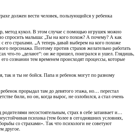
страхе должен вести человек, пользующийся у ребенка
р, метод кукол. В этом случае с помощью игрушек можно
но спросить малыша: „Ты на кого похож? А почему? А как
 с его страхами. „А теперь давай выберем на кого похоже
дного персонажа. Поэтому против страхов желательно работать
сах что-то „делают“: он же пришел, поигрался и ушел. Глядишь,
в его сознании тем временем происходят процессы, которые
я, так и ты не бойся. Папа и ребенок могут по разному
 ребенок прорыдал там до девятого этажа, но… перестал
етстве били, но он, когда вырос, не озлобился, а стал очень
д родителями несостоятельным, страх в себе затаивает и…
, неустойчивая психика (тем более в сегодняшних условиях,
 борьбы со страхами». Так что психологи не советуют
м другое.