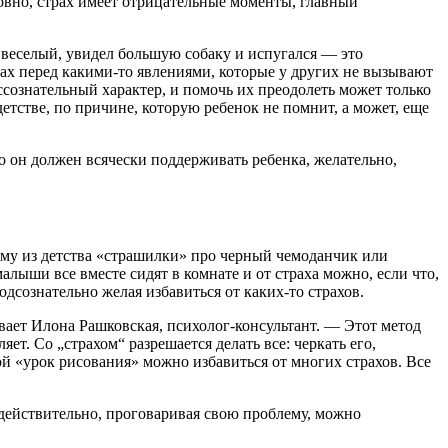
ловно, страх имеет отрицательные моменты, главный
, веселый, увидел большую собаку и испугался — это
трах перед какими-то явлениями, которые у других не вызывают
сознательный характер, и помочь их преодолеть может только
тстве, по причине, которую ребенок не помнит, а может, еще
то он должен всячески поддерживать ребенка, желательно,
ому из детства «страшилки» про черный чемоданчик или
алыши все вместе сидят в комнате и от страха можно, если что,
подсознательно желая избавиться от каких-то страхов.
вает Илона Рашковская, психолог-консультант. — Этот метод
яет. Со „страхом“ разрешается делать все: черкать его,
кой «урок рисования» можно избавиться от многих страхов. Все
 действительно, проговаривая свою проблему, можно