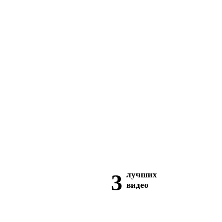
3
лучших
видео