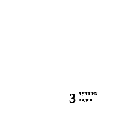
3
лучших
видео