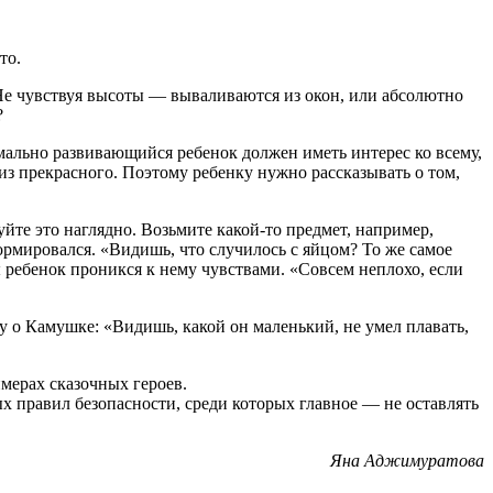
то.
 Не чувствуя высоты — вываливаются из окон, или абсолютно
?
ально развивающийся ребенок должен иметь интерес ко всему,
из прекрасного. Поэтому ребенку нужно рассказывать о том,
уйте это наглядно. Возьмите какой-то предмет, например,
ормировался. «Видишь, что случилось с яйцом? То же самое
ы ребенок проникся к нему чувствами. «Совсем неплохо, если
у о Камушке: «Видишь, какой он маленький, не умел плавать,
мерах сказочных героев.
х правил безопасности, среди которых главное — не оставлять
Яна Аджимуратова