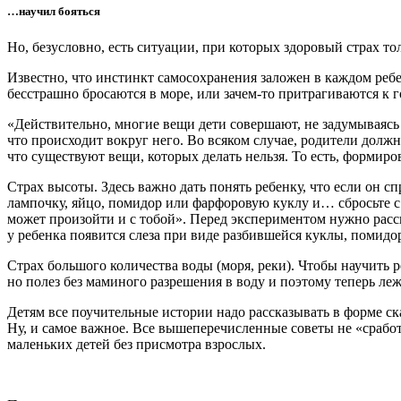
…научил бояться
Но, безусловно, есть ситуации, при которых здоровый страх тол
Известно, что инстинкт самосохранения заложен в каждом ребе
бесстрашно бросаются в море, или зачем-то притрагиваются к 
«Действительно, многие вещи дети совершают, не задумываясь
что происходит вокруг него. Во всяком случае, родители долж
что существуют вещи, которых делать нельзя. То есть, формиро
Страх высоты. Здесь важно дать понять ребенку, что если он сп
лампочку, яйцо, помидор или фарфоровую куклу и… сбросьте с
может произойти и с тобой». Перед экспериментом нужно расск
у ребенка появится слеза при виде разбившейся куклы, помид
Страх большого количества воды (моря, реки). Чтобы научить 
но полез без маминого разрешения в воду и поэтому теперь леж
Детям все поучительные истории надо рассказывать в форме ск
Ну, и самое важное. Все вышеперечисленные советы не «сработ
маленьких детей без присмотра взрослых.