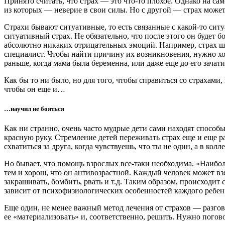
Принято считать, что страх — это что-то плохое. Однако на са
из которых — неверие в свои силы. Но с другой — страх може
Страхи бывают ситуативные, то есть связанные с какой-то сит
ситуативный страх. Не обязательно, что после этого он будет 
абсолютно никаких отрицательных эмоций. Например, страх шу
специалист. Чтобы найти причину их возникновения, нужно хор
раньше, когда мама была беременна, или даже еще до его зачати
Как бы то ни было, но для того, чтобы справиться со страхами
чтобы он еще и…
…научил не бояться
Как ни странно, очень часто мудрые дети сами находят спосо
красную руку. Стремление детей переживать страх еще и еще ра
схватиться за друга, когда чувствуешь, что ты не один, а в кол
Но бывает, что помощь взрослых все-таки необходима. «Наибо
тем и хорош, что он антивозрастной. Каждый человек может взять
закрашивать, бомбить, рвать и т.д. Таким образом, происходит 
зависит от психофизиологических особенностей каждого ребенк
Еще один, не менее важный метод лечения от страхов — разго
ее «материализовать» и, соответственно, решить. Нужно поговори