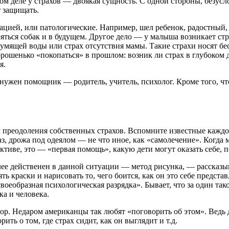
мом деле у страхов — двоякая сущность. С одной стороны, безус
т защищать.
уацией, или патологические. Например, шел ребенок, радостный
бояться собак и в будущем. Другое дело — у малыша возникает с
мящей воды или страх отсутствия мамы. Такие страхи носят бес
ошенько «покопаться» в прошлом: возник ли страх в глубоком де
я.
, нужен помощник — родитель, учитель, психолог. Кроме того, ч
бы преодоления собственных страхов. Вспомните известные кажд
з, дрожа под одеялом — не что иное, как «самолечение». Когда м
лективе, это — «первая помощь», какую дети могут оказать себе, 
лее действенен в данной ситуации — метод рисунка, — рассказы
 краски и нарисовать то, чего боится, как он это себе представл
своеобразная психологическая разрядка». Бывает, что за один та
а и человека.
вор. Недаром американцы так любят «поговорить об этом». Ведь
ть о том, где страх сидит, как он выглядит и т.д.