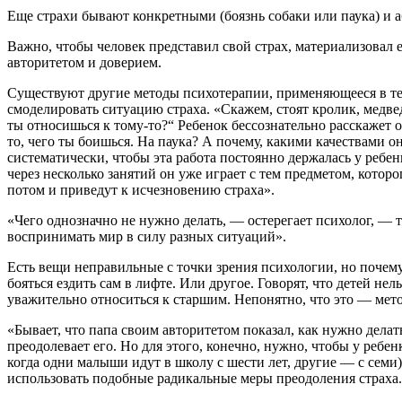
Еще страхи бывают конкретными (боязнь собаки или паука) и а
Важно, чтобы человек представил свой страх, материализовал е
авторитетом и доверием.
Существуют другие методы психотерапии, применяющееся в тех
смоделировать ситуацию страха. «Скажем, стоят кролик, медв
ты относишься к тому-то?“ Ребенок бессознательно расскажет о 
то, чего ты боишься. На паука? А почему, какими качествами о
систематически, чтобы эта работа постоянно держалась у ребенк
через несколько занятий он уже играет с тем предметом, кото
потом и приведут к исчезновению страха».
«Чего однозначно не нужно делать, — остерегает психолог, — та
воспринимать мир в силу разных ситуаций».
Есть вещи неправильные с точки зрения психологии, но почему
бояться ездить сам в лифте. Или другое. Говорят, что детей нель
уважительно относиться к старшим. Непонятно, что это — ме
«Бывает, что папа своим авторитетом показал, как нужно делат
преодолевает его. Но для этого, конечно, нужно, чтобы у ребен
когда одни малыши идут в школу с шести лет, другие — с семи)
использовать подобные радикальные меры преодоления страха.