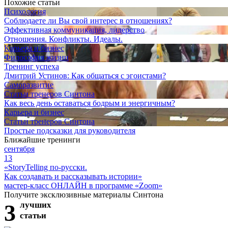
Похожие статьи
Психология
Соблюдаете ли Вы свой интерес в отношениях?
Эффективная коммуникация, лидерство
Отношения. Конфликты. Идеалы.
Карьера и бизнес
Философия жизни
Тренинг успеха
Дмитрий Устинов: Как общаться с эгоистами?
Саморазвитие
Статьи тренеров Синтона
Как весь день оставаться бодрым и энергичным?
Карьера и бизнес
Статьи тренеров Синтона
Простые подсказки для руководителя
Ближайшие тренинги
сентября
13
«StoryTelling по-русски.
Как создавать и рассказывать истории»
мастер-класс ОНЛАЙН в программе «Zoom»
Получите эксклюзивные материалы Синтона
3
лучших
статьи