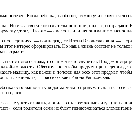
ько полезен. Когда ребенка, наоборот, нужно учить бояться чего-
нке. Но из-за своей любознательности они, подчас, и страдают.
горячему утюгу. Что это — смелость или непонимание опасности
 о последствиях, — подтверждает Илона Владиславовна. — Норм
ны этот интерес сформировать. Но наша жизнь состоит не только 
вать страхи».
рыгнет с пятого этажа, то с ним что-то случится. Продемонстрир
 какой-то высоты. Обязательно, чтобы предмет при падении деф
азать малышу, как важен и полезен для всех этот предмет, чтоб
ора или лампочки», — рассказывает Илона Рашковская.
ребенка осторожности у водоема можно придумать для него сказк
ит на дне».
азок. Не учить их жить, а описывать возможные ситуации на при
ают», если родители сами не будут придерживаться элементарны