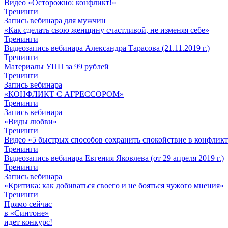
Видео «Осторожно: конфликт!»
Тренинги
Запись вебинара для мужчин
«Как сделать свою женщину счастливой, не изменяя себе»
Тренинги
Видеозапись вебинара Александра Тарасова (21.11.2019 г.)
Тренинги
Материалы УПП за 99 рублей
Тренинги
Запись вебинара
«КОНФЛИКТ С АГРЕССОРОМ»
Тренинги
Запись вебинара
«Виды любви»
Тренинги
Видео «5 быстрых способов сохранить спокойствие в конфлик
Тренинги
Видеозапись вебинара Евгения Яковлева (от 29 апреля 2019 г.)
Тренинги
Запись вебинара
«Критика: как добиваться своего и не бояться чужого мнения»
Тренинги
Прямо сейчас
в «Синтоне»
идет конкурс!