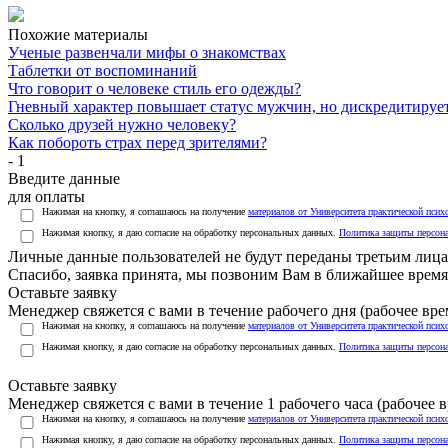
Похожие материалы
Ученые развенчали мифы о знакомствах
Таблетки от воспоминаний
Что говорит о человеке стиль его одежды?
Гневный характер повышает статус мужчин, но дискредитиру
Сколько друзей нужно человеку?
Как побороть страх перед зрителями?
- 1
Введите данные
для оплаты
Нажимая на кнопку, я соглашаюсь на получение
материалов от Университета практической псих
Нажимая кнопку, я даю согласие на обработку персональных данных.
Политика защиты персон
Личные данные пользователей не будут переданы третьим лиц
Спасибо, заявка принята, мы позвоним Вам в ближайшее время
Оставьте заявку
Менеджер свяжется с вами в течение рабочего дня (рабочее врем
Нажимая на кнопку, я соглашаюсь на получение
материалов от Университета практической псих
Нажимая кнопку, я даю согласие на обработку персональных данных.
Политика защиты персон
Оставьте заявку
Менеджер свяжется с вами в течение 1 рабочего часа (рабочее вр
Нажимая на кнопку, я соглашаюсь на получение
материалов от Университета практической псих
Нажимая кнопку, я даю согласие на обработку персональных данных.
Политика защиты персон