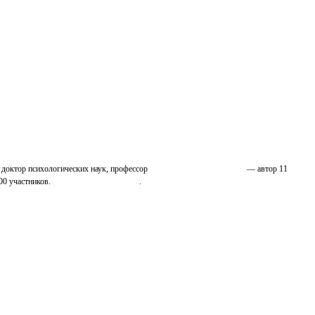
 доктор психологических наук, профессор
Николай Иванович Козлов
— автор 11
00 участников.
Узнайте о нас подробнее
.