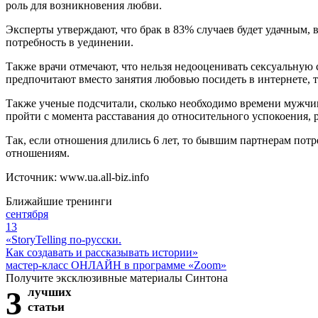
роль для возникновения любви.
Эксперты утверждают, что брак в 83% случаев будет удачным, 
потребность в уединении.
Также врачи отмечают, что нельзя недооценивать сексуальную с
предпочитают вместо занятия любовью посидеть в интернете, 
Также ученые подсчитали, сколько необходимо времени мужчин
пройти с момента расставания до относительного успокоения, 
Так, если отношения длились 6 лет, то бывшим партнерам пот
отношениям.
Источник: www.ua.all-biz.info
Ближайшие тренинги
сентября
13
«StoryTelling по-русски.
Как создавать и рассказывать истории»
мастер-класс ОНЛАЙН в программе «Zoom»
Получите эксклюзивные материалы Синтона
3
лучших
статьи