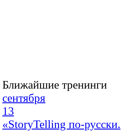
Ближайшие тренинги
сентября
13
«StoryTelling по-русски.