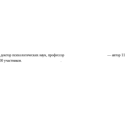
 доктор психологических наук, профессор
Николай Иванович Козлов
— автор 11
00 участников.
Узнайте о нас подробнее
.