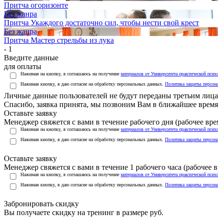
Притча огоризонте
Без жанра
Притча Укаждого достаточно сил, чтобы нести свой крест
Без жанра
Притча Мастер стрельбы из лука
- 1
Введите данные
для оплаты
Нажимая на кнопку, я соглашаюсь на получение
материалов от Университета практической псих
Нажимая кнопку, я даю согласие на обработку персональных данных.
Политика защиты персон
Личные данные пользователей не будут переданы третьим лиц
Спасибо, заявка принята, мы позвоним Вам в ближайшее время
Оставьте заявку
Менеджер свяжется с вами в течение рабочего дня (рабочее врем
Нажимая на кнопку, я соглашаюсь на получение
материалов от Университета практической псих
Нажимая кнопку, я даю согласие на обработку персональных данных.
Политика защиты персон
Оставьте заявку
Менеджер свяжется с вами в течение 1 рабочего часа (рабочее вр
Нажимая на кнопку, я соглашаюсь на получение
материалов от Университета практической псих
Нажимая кнопку, я даю согласие на обработку персональных данных.
Политика защиты персон
Забронировать скидку
Вы получаете скидку на тренинг в размере
руб.