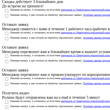
Скидка действует 3 ближайших дня.
До встречи на тренинге!
Нажимая на кнопку, я соглашаюсь на получение
материалов от Университета практической псих
Нажимая кнопку, я даю согласие на обработку персональных данных.
Политика защиты персон
Оставьте заявку
Менеджер свяжется с вами в течение 1 рабочего часа (рабочее вр
Нажимая на кнопку, я соглашаюсь на получение
материалов от Университета практической псих
Нажимая кнопку, я даю согласие на обработку персональных данных.
Политика защиты персон
Оставьте заявку
Менеджер перезвонит вам в ближайшее время и вышлет услов
Нажимая на кнопку, я соглашаюсь на получение
материалов от Университета практической псих
Нажимая кнопку, я даю согласие на обработку персональных данных.
Политика защиты персон
Оставьте заявку
Менеджер перезвонит вам и проконсультирует по корпоратив
Нажимая на кнопку, я соглашаюсь на получение
материалов от Университета практической псих
Нажимая кнопку, я даю согласие на обработку персональных данных.
Политика защиты персон
Получить видео
Ролики будут отправлены вам на e-mail в течение 5 минут
Нажимая на кнопку, я соглашаюсь на получение
материалов от Университета практической псих
Нажимая кнопку, я даю согласие на обработку персональных данных.
Политика защиты персон