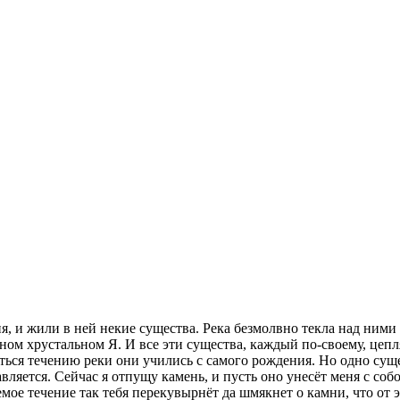
ня, и жили в ней некие существа. Река безмолвно текла над ни
нном хрустальном Я. И все эти существа, каждый
по-своему,
цепля
ться течению реки они учились с самого рождения. Но одно сущес
равляется. Сейчас я отпущу камень, и пусть оно унесёт меня с соб
емое течение так тебя перекувырнёт да шмякнет о камни, что от 