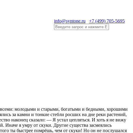
info@syntone.ru
+7 (499) 705-5695
ми всеми: молодыми и старыми, богатыми и бедными, хорошими
лись за камни и тонкие стебли росших на дне реки растений,
тво наконец сказало: — Я устал цепляться. И хоть я не вижу
ой. Иначе я умру от скуки. Другие существа засмеялись
этого ты быстрее помрёшь, чем от скуки! Но он не послушался