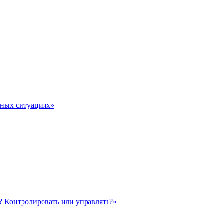
тных ситуациях»
? Контролировать или управлять?»