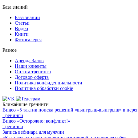
База знаний
База знаний
Статьи
Видео
Книги
Фотогалерея
Разное
Аренда Залов
Наши клиенты
Оплата тренинга
Договор-оферта
Политика конфиденциальности
Политика обработки cookie
Ближайшие тренинги
Видео «5 тактик поиска решений «выигрыш-выигрыш» в пере
Тренинги
Видео «Осторожно: конфликт!»
Тренинги
Запись вебинара для мужчин
«Как сделать свою женщину счастливой, не изменяя себе»