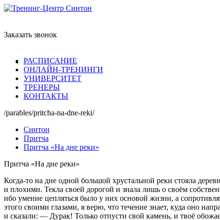
Заказать звонок
РАСПИСАНИЕ
ОНЛАЙН-ТРЕНИНГИ
УНИВЕРСИТЕТ
ТРЕНЕРЫ
КОНТАКТЫ
/parables/pritcha-na-dne-reki/
Синтон
Притча
Притча «На дне реки»
Притча «На дне реки»
Когда-то
на дне одной большой хрустальной реки стояла дерев
и плохими. Текла своей дорогой и знала лишь о своём собстве
ибо умение цепляться было у них основой жизни, а сопротивля
этого своими глазами, я верю, что течение знает, куда оно нап
и сказали: — Дурак! Только отпусти свой камень, и твоё обожа