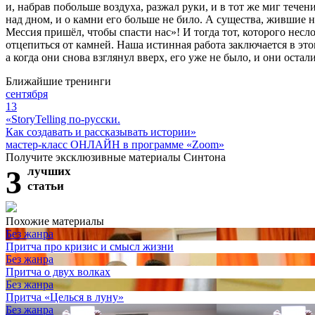
и, набрав побольше воздуха, разжал руки, и в тот же миг течен
над дном, и о камни его больше не било. А существа, жившие н
Мессия пришёл, чтобы спасти нас»! И тогда тот, которого несло
отцепиться от камней. Наша истинная работа заключается в эт
а когда они снова взглянул вверх, его уже не было, и они остал
Ближайшие тренинги
сентября
13
«StoryTelling по-русски.
Как создавать и рассказывать истории»
мастер-класс ОНЛАЙН в программе «Zoom»
Получите эксклюзивные материалы Синтона
3
лучших
статьи
Похожие материалы
Без жанра
Притча про кризис и смысл жизни
Без жанра
Притча о двух волках
Без жанра
Притча «Целься в луну»
Без жанра