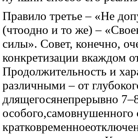
Правило третье – «Не доп
(чтоодно и то же) – «Сво
силы». Совет, конечно, оч
конкретизации вкаждом от
Продолжительность и хар
различными – от глубоког
длящегосянепрерывно 7–8
особого,самовнушенного с
кратковременноеотключени