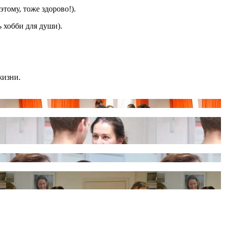
тому, тоже здорово!).
ь хобби для души).
жизни.