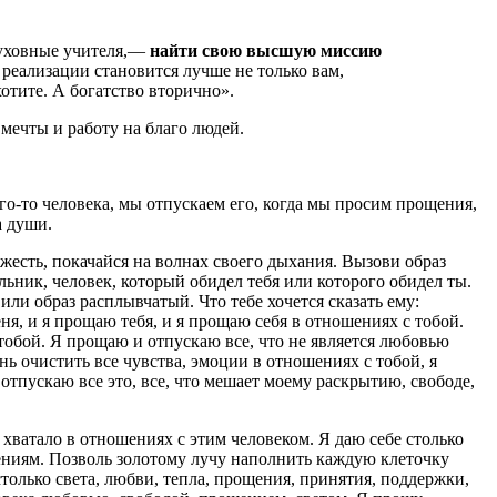
духовные учителя,—
найти свою высшую миссию
реализации становится лучше не только вам,
хотите. А богатство вторично».
мечты и работу на благо людей.
ого-то человека, мы отпускаем его, когда мы просим прощения,
а души.
яжесть, покачайся на волнах своего дыхания. Вызови образ
льник, человек, который обидел тебя или которого обидел ты.
 или образ расплывчатый. Что тебе хочется сказать ему:
я, и я прощаю тебя, и я прощаю себя в отношениях с тобой.
тобой. Я прощаю и отпускаю все, что не является любовью
нь очистить все чувства, эмоции в отношениях с тобой, я
отпускаю все это, все, что мешает моему раскрытию, свободе,
 хватало в отношениях с этим человеком. Я даю себе столько
щениям. Позволь золотому лучу наполнить каждую клеточку
 столько света, любви, тепла, прощения, принятия, поддержки,