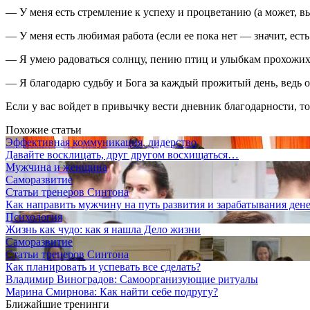
— У меня есть стремление к успеху и процветанию (а может, вы
— У меня есть любимая работа (если ее пока нет — значит, есть 
— Я умею радоваться солнцу, пению птиц и улыбкам прохожих
— Я благодарю судьбу и Бога за каждый прожитый день, ведь о
Если у вас войдет в привычку вести дневник благодарности, то
Похожие статьи
Эффективная коммуникация, лидерство
Давайте восклицать, друг другом восхищаться…
Мужчина и женщина
Саморазвитие
Статьи тренеров Синтона
Как направить мужчину на путь развития и зарабатывания ден
Психология
Жизнь как чудо: как я нашла Дело жизни
Саморазвитие
Статьи тренеров Синтона
Как планировать и успевать все сделать?
Владимир Виноградов: Cамоорганизующие ритуалы
Марина Смирнова: Как найти себе подругу?
Ближайшие тренинги