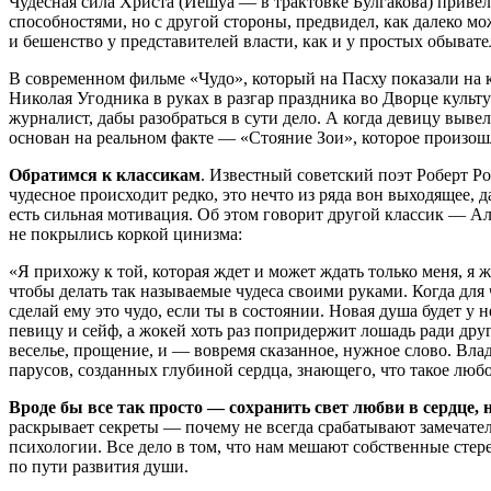
Чудесная сила Христа (Иешуа — в трактовке Булгакова) приве
способностями, но с другой стороны, предвидел, как далеко мо
и бешенство у представителей власти, как и у простых обывате
В современном фильме «Чудо», который на Пасху показали на к
Николая Угодника в руках в разгар праздника во Дворце культ
журналист, дабы разобраться в сути дело. А когда девицу выве
основан на реальном факте — «Стояние Зои», которое произошло 
Обратимся к классикам
. Известный советский поэт Роберт Р
чудесное происходит редко, это нечто из ряда вон выходящее
есть сильная мотивация. Об этом говорит другой классик — Ал
не покрылись коркой цинизма:
«Я прихожу к той, которая ждет и может ждать только меня, я ж
чтобы делать так называемые чудеса своими руками. Когда для 
сделай ему это чудо, если ты в состоянии. Новая душа будет у
певицу и сейф, а жокей хоть раз попридержит лошадь ради друго
веселье, прощение, и — вовремя сказанное, нужное слово. Влад
парусов, созданных глубиной сердца, знающего, что такое любо
Вроде бы все так просто — сохранить свет любви в сердце,
раскрывает секреты — почему не всегда срабатывают замечате
психологии. Все дело в том, что нам мешают собственные стер
по пути развития души.