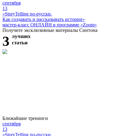
сентября
13
«StoryTelling по-русски.
Как создавать и рассказывать истории»
мастер-класс ОНЛАЙН в программе «Zoom»
Получите эксклюзивные материалы Синтона
3
лучших
статьи
Ближайшие тренинги
сентября
13
«StoryTelling по-русски.