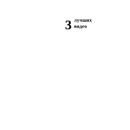
3
лучших
видео