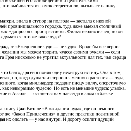
был восхищен его ясновидением и целительскими
о, что выбивается из рамок стереотипов, вызывает панику
матери, впала в ступор на полгода — застыла с иконой
елей провинциального городка, туда даже выехал столичный
 ужас «допросов с пристрастием». Фильм неоднозначен, но он
адуматься: что же такое чудо?
ерждал: «Ежедневное чудо — не чудо». Вроде бы все верно:
при желании мы можем творить чудеса своими руками — если
 Грэя нисколько не утратил актуальности для тех, чьи сердца
 что благодаря ей я понял одну нехитрую истину. Она в том,
ятак, но, когда душа таит зерно пламенного растения — чуда,
люченного, когда миллиардер подарит писцу виллу, опереточную
, как невыразимо чудесно. Но есть не меньшие чудеса: улыбка,
 мое и Ассоль — останется нам навсегда в алом отблеске
а книгу Джо Витале «В ожидании чуда», где он немного
от же «Закон Привлечения» и другие практики позитивной
щая их одолеть — у нас внутри. И дорогу осилит идущий