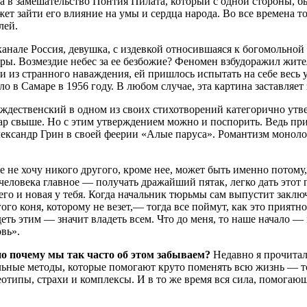
ла в замешательство Понтия Пилата, который с одной стороны, 
жет зайти его влияние на умы и сердца народа. Во все времена т
лей.
анале Россия, девушка, с издевкой относившаяся к богомольной 
уры. Возмездие небес за ее безбожие? Феномен взбудоражил жит
ли из странного наваждения, ей пришлось испытать на себе весь
в Самаре в 1956 году. В любом случае, эта картина заставляет з
ождественский в одном из своих стихотворений категорично утв
, дар свыше. Но с этим утверждением можно и поспорить. Ведь 
ександр Грин в своей феерии «Алые паруса». Романтизм монолога
е не хочу никого другого, кроме нее, может быть именно потому,
человека главное — получать дражайший пятак, легко дать этот п
 него и новая у тебя. Когда начальник тюрьмы сам выпустит зак
го коня, которому не везет,— тогда все поймут, как это приятно
еть этим — значит владеть всем. Что до меня, то наше начало —
вь».
 но почему мы так часто об этом забываем?
Недавно я прочитал
льные методы, которые помогают круто поменять всю жизнь — т
еотипы, страхи и комплексы. И в то же время вся сила, помогаю