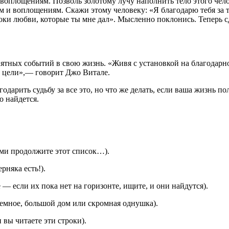
и воплощениям. Позволь золотому лучу наполнить тело этого че
и воплощениям. Скажи этому человеку: «Я благодарю тебя за то,
 уроки любви, которые ты мне дал». Мысленно поклонись. Теперь 
тных событий в свою жизнь. «Живя с установкой на благодарно
ей цели»,— говорит Джо Витале.
дарить судьбу за все это, но что же делать, если ваша жизнь пол
о найдется.
ами продолжите этот список…).
рняка есть!).
 если их пока нет на горизонте, ищите, и они найдутся).
ъемное, большой дом или скромная однушка).
 вы читаете эти строки).