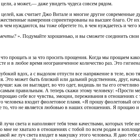
цели, а может,— даже увидеть чудеса совсем рядом.
 целей, как считает Джо Витале и многие другие современные 
ожественные намерения сориентированы на высшее благо. От их 
 в чем нуждаются, вы тоже обретете то, в чем нуждаетесь и чего 
и мечты?
». Подумайте хорошенько, и вы сможете соединить свои 
а что прощать и за что просить прощения. Когда мы прощаем как
те и в любое время неограниченное количество раз. Это гигиен
лубокий вдох, а с выдохом отпусти все напряжение в теле, всю т
я. Это может быть близкий или дальний родственник, друг, нача
лучше: как он выглядит, во что одет, видишь ли ты его отчетливо
 самым правильным. А теперь скажи этому человеку: «Прости мен
 прощаю себе все чувства, эмоции, переживания в отношениях с 
ого человека входит фиолетовое пламя. «Я прошу фиолетовый ого
се то, что не является любовью в наших отношениях. Я прощаю и 
й лучи света и наполняют тебя теми качествами, которых тебе не
ко мне не хватало в отношениях с тобой по всем родам и вопло
такой же луч света входит в макушку этого человека. Я даю тебе