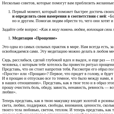
Несколько советов, которые помогут вам приблизить желанные 
Первый момент, который поможет быстрее достичь своих
и определять свои намерения в соответствии с ней
: «Б
но и другим. Помогая людям обрести то, чего они хотят и
Задайте себе вопрос: «
Как я могу помочь людям, воплощая сво
Медитация «Прощение»
Это одна из самых сильных практик в мире. Нам всегда есть, з
освобождаемся сами. Эту медитацию можно делать в любом мес
Сядь, расслабься, сделай глубокий вдох и выдох, и еще раз — г
человека, с которым тебе хотелось бы провести ритуал прощени
Представь, что он стоит напротив тебя. Рассмотри его образ по
«Прости» или «Прощаю»? Первое, что придет в голову, и будет
И я прощаю и отпускаю все то темное, что было между нами, я
в наших отношениях». Представь, как в твое тело и в образ эт
прошу очистить боль, обиду, зависть, ненависть, ревность — в
любви».
Теперь представь, как в твою макушку входят золотой и розовы
света, любви, поддержки, свободы, внимания, ценности, сколь
твоего тела любовью, светом, теплом. И теперь представь, как 