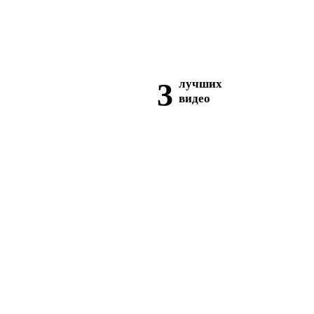
3
лучших
видео