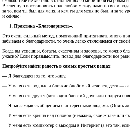
сколько тебе не хватало в отношениях со мной по всем родам 
Вселенную восстановить поле любви между нами по всем родам 
за то, кем ты был для меня, и кем ты для меня не был, и за те
и сейчас».
Практика «Благодарность»
.
Это очень сильный метод, помогающий притягивать много прия
забываем о благодарности, то очень легко отклоняемся от сво
Когда вы успешны, богаты, счастливы и здоровы, то можно благо
ужасно? Если поразмыслить, повод для благодарности все равн
Попробуйте найти радость в самых простых вещах
:
— Я благодарен за то, что живу.
— У меня есть родные и близкие (любимый человек, дети — с
— У меня есть друзья (хоть один близкий друг или подруга наве
— Я наслаждаюсь общением с интересными людьми. (Опять же —
— У меня есть крыша над головой (неважно, свое жилье или с
— У меня есть компьютер с выходом в Интернет (а это так, если