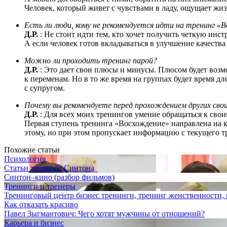
Человек, который живет с чувствами в ладу, ощущает жиз
Есть ли люди, кому не рекомендуется идти на тренинг «
Д.Р.
: Не стоит идти тем, кто хочет получить четкую инс
А если человек готов вкладываться в улучшение качества 
Можно ли проходить тренинг парой?
Д.Р.
: Это дает свои плюсы и минусы. Плюсом будет возмо
к переменам. Но в то же время на группах будет время д
с супругом.
Почему вы рекомендуете перед прохождением других сво
Д.Р.
: Для всех моих тренингов умение обращаться к свои
Первая ступень тренинга «Восхождение» направлена на к
этому, но при этом пропускает информацию с текущего т
Похожие статьи
Психология
Статьи тренеров Синтона
Синтон–кино (разбор фильмов)
Тренинги и тренеры
Тренинговый центр бизнес тренинги, тренинг женственности, 
Как отказать красиво
Павел Зыгмантович: Чего хотят мужчины от отношений?
Карьера и бизнес