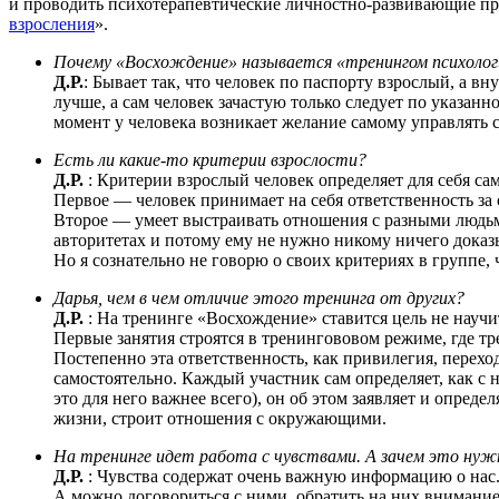
и проводить психотерапевтические личностно-развивающие прог
взросления
».
Почему «Восхождение» называется «тренингом психологи
Д.Р.
: Бывает так, что человек по паспорту взрослый, а вн
лучше, а сам человек зачастую только следует по указанн
момент у человека возникает желание самому управлять 
Есть ли какие-то критерии взрослости?
Д.Р.
: Критерии взрослый человек определяет для себя са
Первое — человек принимает на себя ответственность за 
Второе — умеет выстраивать отношения с разными людьми 
авторитетах и потому ему не нужно никому ничего доказ
Но я сознательно не говорю о своих критериях в группе
Дарья, чем в чем отличие этого тренинга от других?
Д.Р.
: На тренинге «Восхождение» ставится цель не научит
Первые занятия строятся в тренингововом режиме, где трен
Постепенно эта ответственность, как привилегия, переход
самостоятельно. Каждый участник сам определяет, как с 
это для него важнее всего), он об этом заявляет и опред
жизни, строит отношения с окружающими.
На тренинге идет работа с чувствами. А зачем это нуж
Д.Р.
: Чувства содержат очень важную информацию о нас.
А можно договориться с ними, обратить на них внимание,