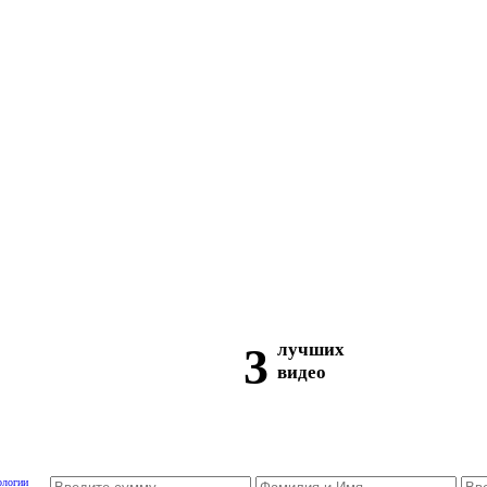
3
лучших
видео
ологии