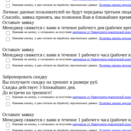
Нажимая кнопку, я даю согласие на обработку персональных данных.
Политика защиты персон
Личные данные пользователей не будут переданы третьим лиц
Спасибо, заявка принята, мы позвоним Вам в ближайшее время
Оставьте заявку
Менеджер свяжется с вами в течение рабочего дня (рабочее врем
Нажимая на кнопку, я соглашаюсь на получение
материалов от Университета практической псих
Нажимая кнопку, я даю согласие на обработку персональных данных.
Политика защиты персон
Оставьте заявку
Менеджер свяжется с вами в течение 1 рабочего часа (рабочее вр
Нажимая на кнопку, я соглашаюсь на получение
материалов от Университета практической псих
Нажимая кнопку, я даю согласие на обработку персональных данных.
Политика защиты персон
Забронировать скидку
Вы получаете скидку на тренинг в размере
руб.
Скидка действует 3 ближайших дня.
До встречи на тренинге!
Нажимая на кнопку, я соглашаюсь на получение
материалов от Университета практической псих
Нажимая кнопку, я даю согласие на обработку персональных данных.
Политика защиты персон
Оставьте заявку
Менеджер свяжется с вами в течение 1 рабочего часа (рабочее вр
Нажимая на кнопку, я соглашаюсь на получение
материалов от Университета практической псих
Нажимая кнопку, я даю согласие на обработку персональных данных.
Политика защиты персон