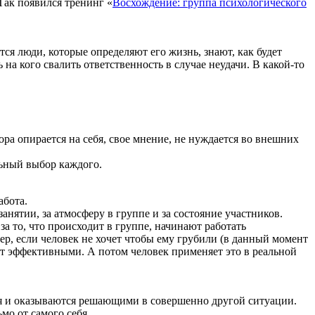
Так появился тренинг «
Восхождение: группа психологического
ются люди, которые определяют его жизнь, знают, как будет
 на кого свалить ответственность в случае неудачи. В какой-то
ра опирается на себя, свое мнение, не нуждается во внешних
льный выбор каждого.
абота.
занятии, за атмосферу в группе и за состояние участников.
за то, что происходит в группе, начинают работать
ер, если человек не хочет чтобы ему грубили (в данный момент
удут эффективными. А потом человек применяет это в реальной
ься и оказываются решающими в совершенно другой ситуации.
мо от самого себя.