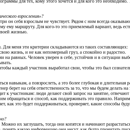
раммы для тех, кому этого хочется и для кого это необходимо. 
ческого взросления»?
утри он себя взрослым не чувствует. Рядом с ним всегда оказыва
ому ему маршруту. Для кого-то это приемлемый вариант, ведь есть
своей жизнью.
м. Для меня эти критерии складываются из таких составляющих:
свою жизнь, и не как непомерный груз, а спокойно и радостно.
на равных. Человек уверен в себе, устойчив и в ситуации выбо
ывать.
, чтобы каждый участник выработал свои, чтобы это был сознате
ься навыкам, а повзрослеть, а это более глубокая и длительная р
ер берет на себя ответственность за то, что мы будем делать на 
ит к участникам: люди делают свой запрос на занятие, отвечают 
ним обращаться и способ, как поддерживать это правило. Наприм
еляет, как это будет поддерживаться, проверяет, какие способы б
но?
 Можно их заглушать, тогда они копятся и начинают разрастат
 понять какую информацию они несут, как будто прочитать пись