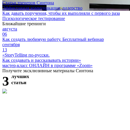
Статьи тренеров Синтона
Эффективная коммуникация, лидерство
Как давать поручения, чтобы их выполняли с первого раза
Психологическое тестирование
Ближайшие тренинги
августа
06
Как создать любимую работу. Бесплатный вебинар
сентября
13
«StoryTelling по-русски.
Как создавать и рассказывать истории»
мастер-класс ОНЛАЙН в программе «Zoom»
Получите эксклюзивные материалы Синтона
3
лучших
статьи