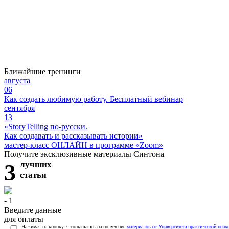
Ближайшие тренинги
августа
06
Как создать любимую работу. Бесплатный вебинар
сентября
13
«StoryTelling по-русски.
Как создавать и рассказывать истории»
мастер-класс ОНЛАЙН в программе «Zoom»
Получите эксклюзивные материалы Синтона
3
лучших
статьи
- 1
Введите данные
для оплаты
Нажимая на кнопку, я соглашаюсь на получение
материалов от Университета практической псих