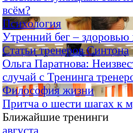
всём?
Психология
Утренний бег – здоровью 
Статьи тренеров Синтона
Ольга Паратнова: Неизве
случай с Тренинга тренер
Философия жизни
Притча о шести шагах к 
Ближайшие тренинги
августа