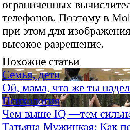
ограниченных вычислите
телефонов. Поэтому в Mob
при этом для изображения
высокое разрешение.
Похожие статьи
Семья, дети
Ой, мама, что же ты наде
Психология
Чем выше IQ —тем сильне
Татьяна Мужицкая: Как пе