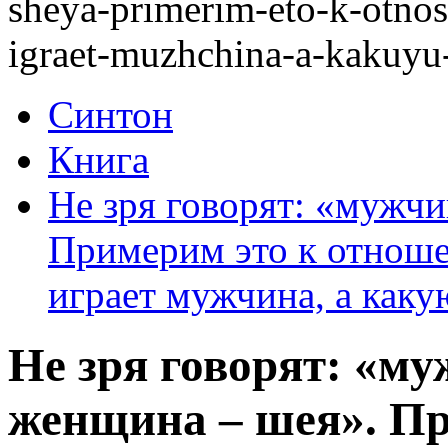
sheya-primerim-eto-k-otno
igraet-muzhchina-a-kakuyu
Синтон
Книга
Не зря говорят: «мужчи
Примерим это к отноше
играет мужчина, а как
Не зря говорят: «му
женщина – шея». Пр