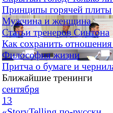
Принципы горячей плиты
Мужчина и женщина
Статьи тренеров Синтона
Как сохранить отношения
Философия жизни
Притча о бумаге и чернил
Ближайшие тренинги
сентября
13
«StoryTelling по-русски.