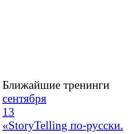
Ближайшие тренинги
сентября
13
«StoryTelling по-русски.