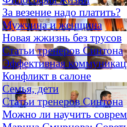
За везение надо платить?
Мужчина и женщина
Новая жжизнь без трусов
Статьи тренеров Синтона
Эффективная коммуникаци
Конфликт в салоне
Семья, дети
Статьи тренеров Синтона
Можно ли научить соврем
Марина Смирнова: Совет