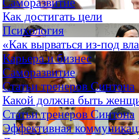
Саморазвитие
Как достигать цели
Психология
«Как вырваться из-под вл
Карьера и бизнес
Саморазвитие
Статьи тренеров Синтона
Какой должна быть женщи
Статьи тренеров Синтона
Эффективная коммуникаци