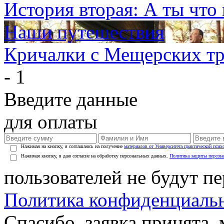
История вторая: А ты что
Наши путешествия
Кричалки с Мещерских тр
- 1
Введите данные
для оплаты
Нажимая на кнопку, я соглашаюсь на получение
материалов от Университета практической псих
Нажимая кнопку, я даю согласие на обработку персональных данных.
Политика защиты персон
пользователей не будут п
Политика конфиденциаль
Спасибо, заявка принята