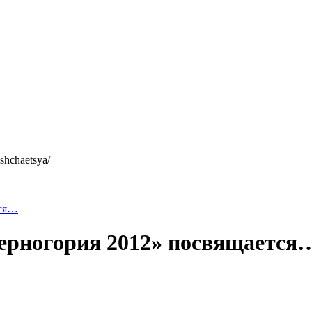
shchaetsya/
тся…
ерногория 2012» посвящается