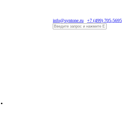
info@syntone.ru
+7 (499) 705-5695
…