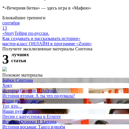
*«Вечерняя битва» — здесь игра в «Мафию»
Ближайшие тренинги
сентября
13
«StoryTelling по-русски.
Как создавать и рассказывать истории»
мастер-класс ОНЛАЙН в программе «Zoom»
Получите эксклюзивные материалы Синтона
3
лучших
статьи
Похожие материалы
Байки Синтона
Хоку
История Осинки И Антона
История вторая: А ты что подумала?
Наши путешествия
Тот, кто…
Наши путешествия
Песни с капустника в Египте
История Осинки И Антона
История восьмая: Танго вдвоём