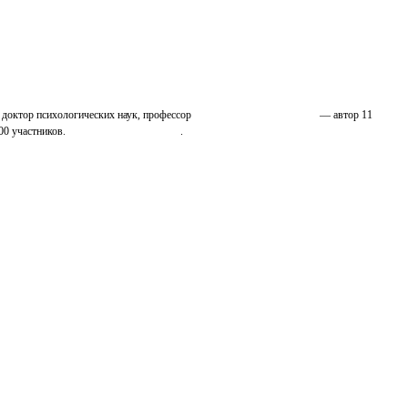
 доктор психологических наук, профессор
Николай Иванович Козлов
— автор 11
00 участников.
Узнайте о нас подробнее
.