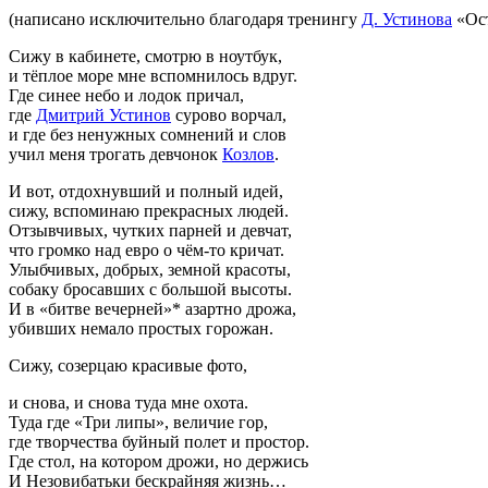
(написано исключительно благодаря тренингу
Д. Устинова
«Ост
Сижу в кабинете, смотрю в ноутбук,
и тёплое море мне вспомнилось вдруг.
Где синее небо и лодок причал,
где
Дмитрий Устинов
сурово ворчал,
и где без ненужных сомнений и слов
учил меня трогать девчонок
Козлов
.
И вот, отдохнувший и полный идей,
сижу, вспоминаю прекрасных людей.
Отзывчивых, чутких парней и девчат,
что громко над евро о
чём-то
кричат.
Улыбчивых, добрых, земной красоты,
собаку бросавших с большой высоты.
И в «битве вечерней»* азартно дрожа,
убивших немало простых горожан.
Сижу, созерцаю красивые фото,
и снова, и снова туда мне охота.
Туда где «Три липы», величие гор,
где творчества буйный полет и простор.
Где стол, на котором дрожи, но держись
И Незовибатьки бескрайняя жизнь…