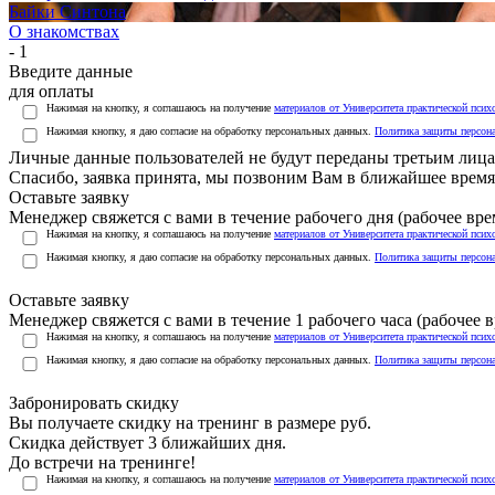
Байки Синтона
О знакомствах
- 1
Введите данные
для оплаты
Нажимая на кнопку, я соглашаюсь на получение
материалов от Университета практической псих
Нажимая кнопку, я даю согласие на обработку персональных данных.
Политика защиты персон
Личные данные пользователей не будут переданы третьим лиц
Спасибо, заявка принята, мы позвоним Вам в ближайшее время
Оставьте заявку
Менеджер свяжется с вами в течение рабочего дня (рабочее врем
Нажимая на кнопку, я соглашаюсь на получение
материалов от Университета практической псих
Нажимая кнопку, я даю согласие на обработку персональных данных.
Политика защиты персон
Оставьте заявку
Менеджер свяжется с вами в течение 1 рабочего часа (рабочее вр
Нажимая на кнопку, я соглашаюсь на получение
материалов от Университета практической псих
Нажимая кнопку, я даю согласие на обработку персональных данных.
Политика защиты персон
Забронировать скидку
Вы получаете скидку на тренинг в размере
руб.
Скидка действует 3 ближайших дня.
До встречи на тренинге!
Нажимая на кнопку, я соглашаюсь на получение
материалов от Университета практической псих