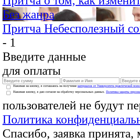
Притча о том, как измени
Без жанра
Притча Небесполезный со
- 1
Введите данные
для оплаты
Нажимая на кнопку, я соглашаюсь на получение
материалов от Университета практической псих
Нажимая кнопку, я даю согласие на обработку персональных данных.
Политика защиты персон
пользователей не будут п
Политика конфиденциаль
Спасибо, заявка принята