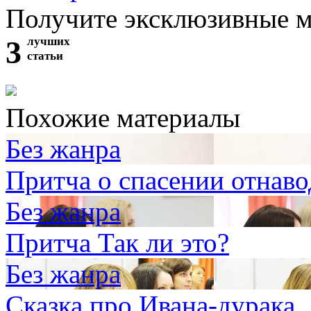
Получите эксклюзивные 
3
лучших
статьи
Похожие материалы
Без жанра
Притча о спасении отнав
Без жанра
Притча Так ли это?
Без жанра
Сказка про Ивана-дурака