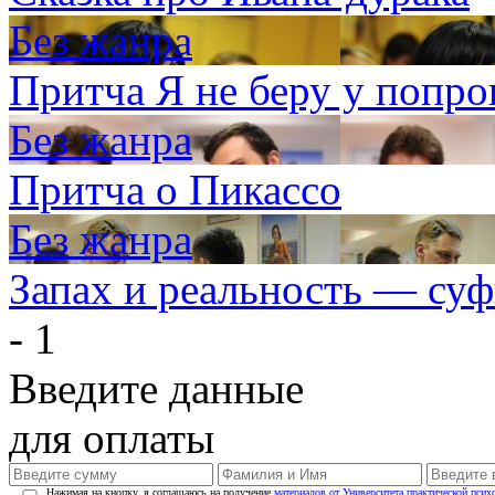
Без жанра
Притча Я не беру у попр
Без жанра
Притча о Пикассо
Без жанра
Запах и реальность — суф
- 1
Введите данные
для оплаты
Нажимая на кнопку, я соглашаюсь на получение
материалов от Университета практической псих