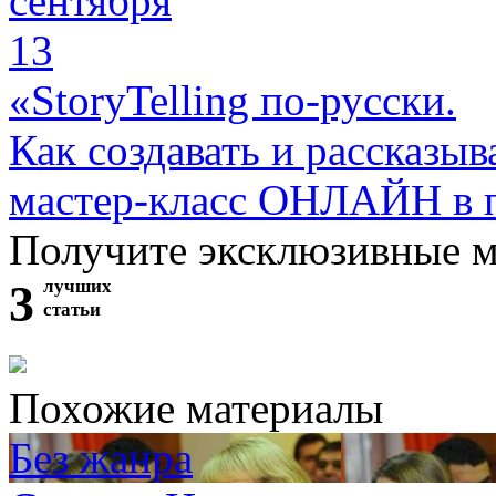
сентября
13
«StoryTelling по-русски.
Как создавать и рассказыв
мастер-класс ОНЛАЙН в 
Получите эксклюзивные 
3
лучших
статьи
Похожие материалы
Без жанра