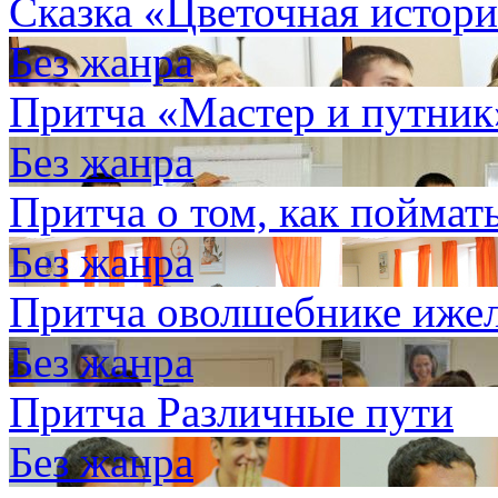
Сказка «Цветочная истор
Без жанра
Притча «Мастер и путник
Без жанра
Притча о том, как поймать
Без жанра
Притча оволшебнике иже
Без жанра
Притча Различные пути
Без жанра