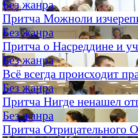
Без жанра
Притча Можноли изчерепи
Без жанра
Притча о Насреддине и у
Без жанра
Всё всегда происходит пр
Без жанра
Притча Нигде ненашел от
Без жанра
Притча Отрицательного О