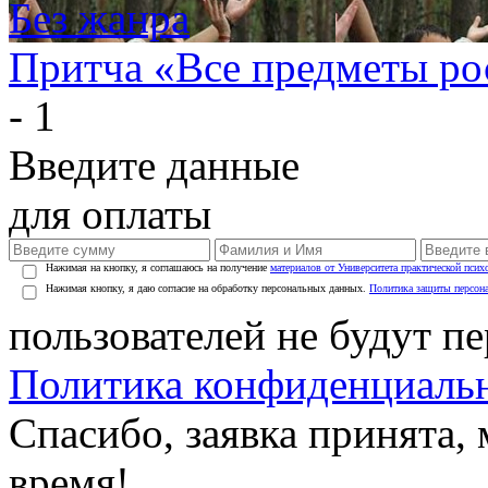
Без жанра
Притча «Все предметы р
- 1
Введите данные
для оплаты
Нажимая на кнопку, я соглашаюсь на получение
материалов от Университета практической псих
Нажимая кнопку, я даю согласие на обработку персональных данных.
Политика защиты персон
пользователей не будут п
Политика конфиденциаль
Спасибо, заявка принята
время!