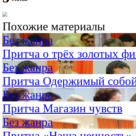
Похожие материалы
Без жанра
Притча о трёх золотых фи
Без жанра
Притча Одержимый собо
Без жанра
Притча Магазин чувств
Без жанра
Притча «Наша ценность»