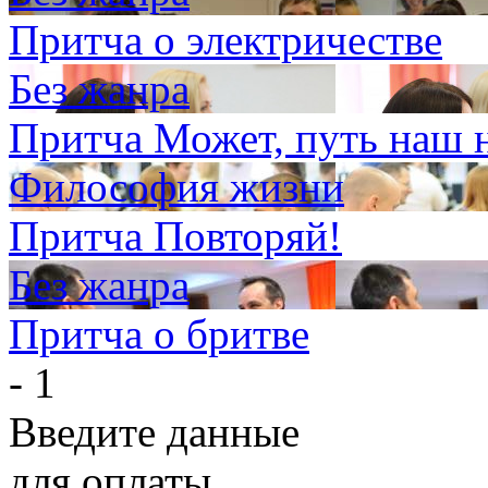
Притча о электричестве
Без жанра
Притча Может, путь наш 
Философия жизни
Притча Повторяй!
Без жанра
Притча о бритве
- 1
Введите данные
для оплаты