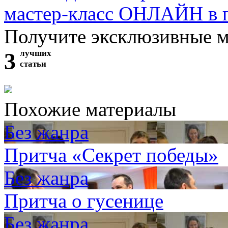
мастер-класс ОНЛАЙН в 
Получите эксклюзивные 
3
лучших
статьи
Похожие материалы
Без жанра
Притча «Секрет победы»
Без жанра
Притча о гусенице
Без жанра