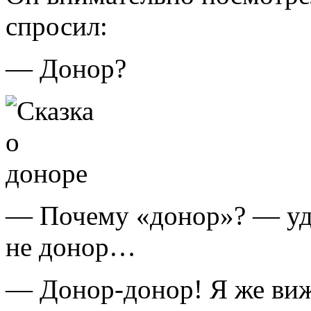
спросил:
— Донор?
— Почему «донор»? — уди
не донор…
—
Донор-донор!
Я же в