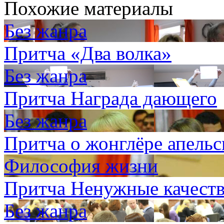
Похожие материалы
Без жанра
Притча «Два волка»
Без жанра
Притча Награда дающего
Без жанра
Притча о жонглёре апель
Философия жизни
Притча Ненужные качеств
Без жанра