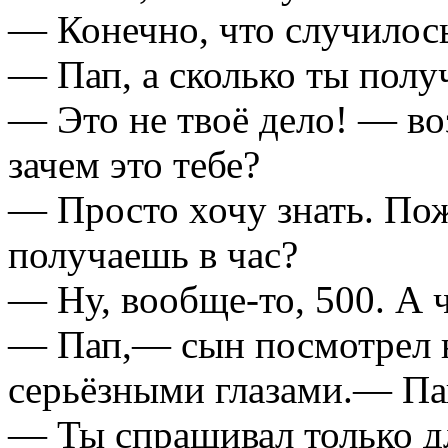
— Конечно, что случилос
— Пап, а сколько ты полу
— Это не твоё дело! — во
зачем это тебе?
— Просто хочу знать. Пож
получаешь в час?
— Ну,
вообще-то,
500. А 
— Пап,— сын посмотрел н
серьёзными глазами.— Па
— Ты спрашивал только для