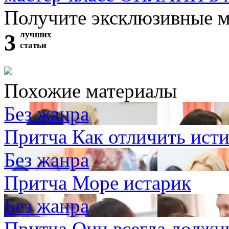
Получите эксклюзивные 
3
лучших
статьи
Похожие материалы
Без жанра
Притча Как отличить ист
Без жанра
Притча Море истарик
Без жанра
Притча Они всегда должн