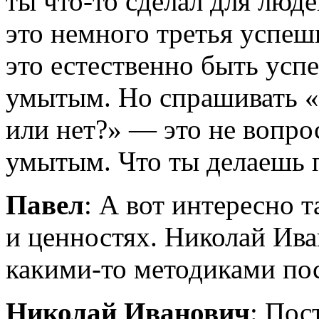
ты
что-то
сделал для люде
это немного третья успеш
это естественно быть усп
умытым. Но спрашивать «
или нет?» — это не вопрос
умытым. Что ты делаешь п
Павел
: А вот интересно т
и ценностях. Николай Ива
какими-то
методиками пос
Николай Иванович
: Пос