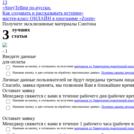
13
«StoryTelling по-русски.
Как создавать и рассказывать истории»
мастер-класс ОНЛАЙН в программе «Zoom»
Получите эксклюзивные материалы Синтона
3
лучших
статьи
- 1
Введите данные
для оплаты
Нажимая на кнопку, я соглашаюсь на получение
материалов от Университета практической псих
Нажимая кнопку, я даю согласие на обработку персональных данных.
Политика защиты персон
Личные данные пользователей не будут переданы третьим лиц
Спасибо, заявка принята, мы позвоним Вам в ближайшее время
Оставьте заявку
Менеджер свяжется с вами в течение рабочего дня (рабочее врем
Нажимая на кнопку, я соглашаюсь на получение
материалов от Университета практической псих
Нажимая кнопку, я даю согласие на обработку персональных данных.
Политика защиты персон
Оставьте заявку
Менеджер свяжется с вами в течение 1 рабочего часа (рабочее вр
Нажимая на кнопку, я соглашаюсь на получение
материалов от Университета практической псих