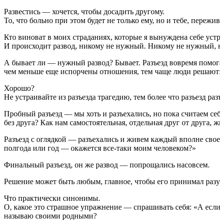
Развестись — хочется, чтобы досадить другому.
То, что больно при этом будет не только ему, но и тебе, пережи
Кто виноват в моих страданиях, которые я вынуждена себе устр
И происходит развод, никому не нужный. Никому не нужный, н
А бывает ли — нужный развод? Бывает. Разъезд вовремя помогае
чем меньше еще испорчены отношения, тем чаще люди решают: 
Хорошо?
Не устраивайте из разъезда трагедию, тем более что разъезд раз
Пробный разъезд — мы хоть и разъехались, но пока считаем се
без друга? Как нам самостоятельная, отдельная друг от друга, 
Разъезд с оглядкой — разъехались и живем каждый вполне своей 
полгода или год — окажется все-таки моим человеком?»
Финальный разъезд, он же развод — попрощались насовсем.
Решение может быть любым, главное, чтобы его принимал раз
Что практически синонимы.
О, какое это страшное упражнение — спрашивать себя: «А если
называю своими родными?