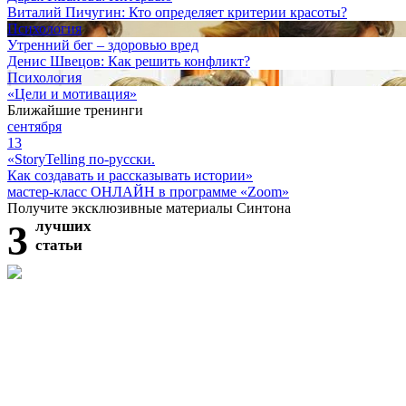
Виталий Пичугин: Кто определяет критерии красоты?
Психология
Утренний бег – здоровью вред
Денис Швецов: Как решить конфликт?
Психология
«Цели и мотивация»
Ближайшие тренинги
сентября
13
«StoryTelling по-русски.
Как создавать и рассказывать истории»
мастер-класс ОНЛАЙН в программе «Zoom»
Получите эксклюзивные материалы Синтона
3
лучших
статьи