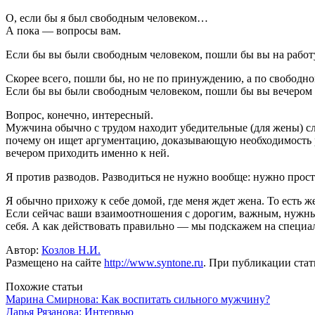
О, если бы я был свободным человеком…
А пока — вопросы вам.
Если бы вы были свободным человеком, пошли бы вы на работ
Скорее всего, пошли бы, но не по принуждению, а по свободн
Если бы вы были свободным человеком, пошли бы вы вечером в
Вопрос, конечно, интересный.
Мужчина обычно с трудом находит убедительные (для жены) сло
почему он ищет аргументацию, доказывающую необходимость ра
вечером приходить именно к ней.
Я против разводов. Разводиться не нужно вообще: нужно прост
Я обычно прихожу к себе домой, где меня ждет жена. То есть ж
Если сейчас ваши взаимоотношения с дорогим, важным, нужным 
себя. А как действовать правильно — мы подскажем на специа
Автор:
Козлов Н.И.
Размещено на сайте
http://www.syntone.ru
. При публикации стать
Похожие статьи
Марина Смирнова: Как воспитать сильного мужчину?
Дарья Рязанова: Интервью