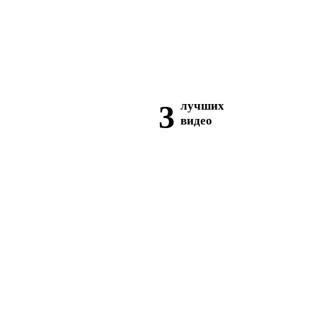
3
лучших
видео