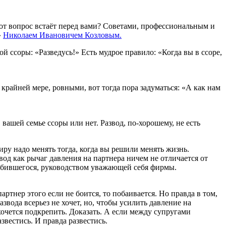
 этот вопрос встаёт перед вами? Советами, профессиональным и
»
Николаем Ивановичем Козловым.
 ссоры: «Разведусь!» Есть мудрое правило: «Когда вы в ссоре,
о крайней мере, ровными, вот тогда пора задуматься: «А как нам
 вашей семье ссоры или нет. Развод, по-хорошему, не есть
иру надо менять тогда, когда вы решили менять жизнь.
вод как рычаг давления на партнера ничем не отличается от
лабившегося, руководством уважающей себя фирмы.
артнер этого если не боится, то побаивается. Но правда в том,
звода всерьез не хочет, но, чтобы усилить давление на
ы хочется подкрепить. Доказать. А если между супругами
звестись. И правда развестись.