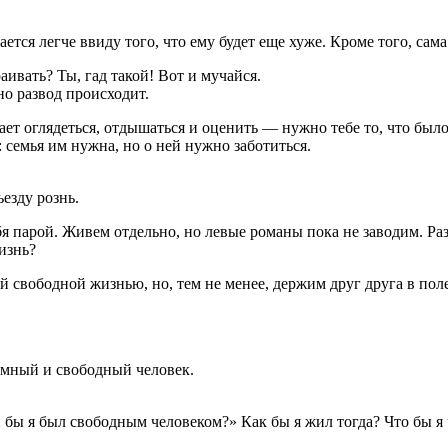
вается легче ввиду того, что ему будет еще хуже. Кроме того, сам
аивать? Ты, гад такой! Вот и мучайся.
о развод происходит.
т оглядеться, отдышаться и оценить — нужно тебе то, что было в
семья им нужна, но о ней нужно заботиться.
ъезду рознь.
бя парой. Живем отдельно, но левые романы пока не заводим. Ра
жизнь?
свободной жизнью, но, тем не менее, держим друг друга в поле з
умный и свободный человек.
 бы я был свободным человеком?» Как бы я жил тогда? Что бы я 