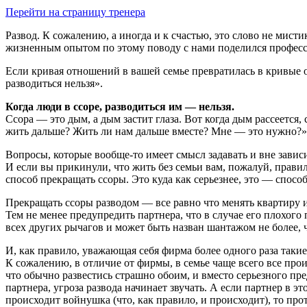
Перейти на страницу тренера
Развод. К сожалению, а иногда и к счастью, это слово не мист
жизненным опытом по этому поводу с нами поделился професс
Если кривая отношений в вашей семье превратилась в кривые о
разводиться нельзя».
Когда люди в ссоре, разводиться им — нельзя.
Ссора — это дым, а дым застит глаза. Вот когда дым рассеется,
жить дальше? Жить ли нам дальше вместе? Мне — это нужно?»
Вопросы, которые вообще-то имеет смысл задавать и вне завис
И если вы прикинули, что жить без семьи вам, пожалуй, правиль
способ прекращать ссоры. Это куда как серьезнее, это — спосо
Прекращать ссоры разводом — все равно что менять квартиру из
Тем не менее предупредить партнера, что в случае его плохого
всех других рычагов и может быть назван шантажом не более,
И, как правило, уважающая себя фирма более одного раза такие
К сожалению, в отличие от фирмы, в семье чаще всего все проис
что обычно развестись страшно обоим, и вместо серьезного пре
партнера, угроза развода начинает звучать. А если партнер в эт
происходит войнушка (что, как правило, и происходит), то про