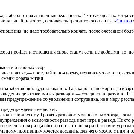
ика, а абсолютная жизненная реальность. И что же делать, когда
иональный психолог, основатель тренингового центра «
Синтон
тношения, не надо требовательно кричать после очередной бодрой
 ссора пройдет и отношения снова станут если не добрыми, то, п
имости от любых ссор.
нее и легче,— поступайте по-своему, независимо от того, есть в
б смены образа жизни.
-за забегающих туда тараканов. Тараканов надо морить, а кварт
 поведения дело закончится разводом — совершенно разумно. Раз
 чем предупреждение об увольнении сотрудника, не в меру расс
 предупреждения не делает.
ходит по-другому. Грозить разводом можно только тогда, когда п
дупреждения о возможности развода идет игра в развод. Никто ра
о не очень-то верит (а обычно он в это не верит), то свои угроз
тивному противнику хочется досадить, для чего можно с ним и ра