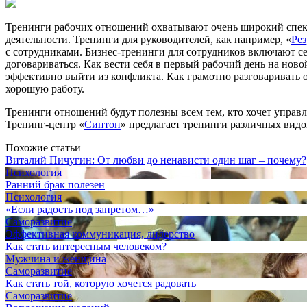
Тренинги рабочих отношений охватывают очень широкий спектр
деятельности. Тренинги для руководителей, как например, «
Рез
с сотрудниками.
Бизнес-тренинги
для сотрудников включают себ
договариваться. Как вести себя в первый рабочий день на новой
эффективно выйти из конфликта. Как грамотно разговаривать о
хорошую работу.
Тренинги отношений будут полезны всем тем, кто хочет управ
Тренинг-центр
«
Синтон
» предлагает тренинги различных видо
Похожие статьи
Виталий Пичугин: От любви до ненависти один шаг – почему?
Психология
Ранний брак полезен
Психология
«Если радость под запретом…»
Саморазвитие
Эффективная коммуникация, лидерство
Как стать интересным человеком?
Мужчина и женщина
Саморазвитие
Как стать той, которую хочется радовать
Саморазвитие