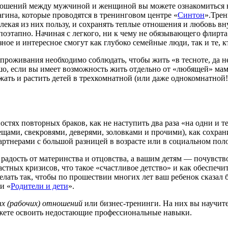
ошений между мужчиной и женщиной вы можете ознакомиться н
агина, которые проводятся в тренинговом центре «
Синтон
».Трен
кая из них пользу, и сохранять теплые отношения и любовь вн
поэтапно. Начиная с легкого, ни к чему не обязывающего флирт
ное и интересное смогут как глубоко семейные люди, так и те, к
роживания необходимо соблюдать, чтобы жить «в тесноте, да не
о, если вы имеет возможность жить отдельно от «любящей» ма
жать и растить детей в трехкомнатной (или даже однокомнатно
стях повторных браков, как не наступить два раза «на одни и 
ами, свекровями, деверями, золовками и прочими), как сохранит
ртнерами с большой разницей в возрасте или в социальном поло
радость от материнства и отцовства, а вашим детям — почувств
стных кризисов, что такое «счастливое детство» и как обеспечит
лать так, чтобы по прошествии многих лет ваш ребенок сказал 
и «
Родители и дети
».
х (рабочих) отношений
или
бизнес-тренинги.
На них вы научите
ожете освоить недостающие профессиональные навыки.