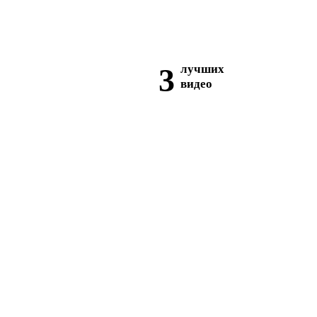
3
лучших
видео