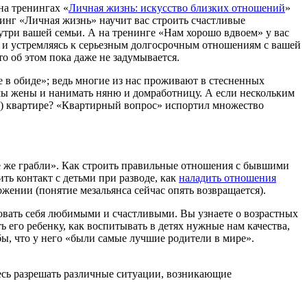
а тренингах «
Личная жизнь: искусство близких отношений
»
инг «Личная жизнь» научит вас строить счастливые
утри вашей семьи. А на тренинге «Нам хорошо вдвоем» у вас
а и устремляясь к серьезным долгосрочным отношениям с вашей
то об этом пока даже не задумывается.
 в обиде»; ведь многие из нас проживают в стесненных
мы жены и нанимать няню и домработницу. А если нескольким
й!) квартире? «Квартирный вопрос» испортил множество
те же грабли». Как строить правильные отношения с бывшими
ь контакт с детьми при разводе, как
наладить отношения
жении (понятие мезальянса сейчас опять возвращается).
овать себя любимыми и счастливыми. Вы узнаете о возрастных
ь его ребенку, как воспитывать в детях нужные нам качества,
бы, что у него «были самые лучшие родители в мире».
сь разрешать различные ситуации, возникающие