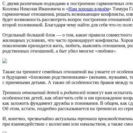
С двумя различным подходами к построению гармоничных отн
Козлова Николая Ивановича и «
Нам хорошо вдвоём
» Тимура Г
гармоничные отношения, решать возникающие конфликты, извле
будет возможность рассмотреть вопрос построения отношений 
второй половинкой. Благодаря чему найти для себя
что-то
полез
Отдельный большой блок — о том, какие правила совместного п
жилищных условиях, что часто провоцирует конфликты. Хорош
поколениям приходится жить, любить, выяснять отношения, ро
родственных отношений, а быт убил многие «любови».
Также на тренинге семейных отношений вы узнаете от особенно
и будущими «близкими родственниками» (женами, мужьями, тещ
с приемными детьми. А также об особенностях браков между па
Тренинги отношений детей и родителей
помогут вам испытать 
особенностях детей, как облегчить себе и им прохождение возра
как заложить фундамент дружбы и понимания. В общем, как сде
Об этом, кстати, подробно рассказывается на тренингах из сери
И, конечно, чрезвычайно актуальны
тренинги производственны
при взаимодействии с коллегами или начальством, а также см