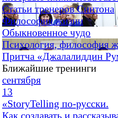
Статьи тренеров Синтона
Философия жизни
Обыкновенное чудо
Психология, философия 
Притча «Джалалиддин Ру
Ближайшие тренинги
сентября
13
«StoryTelling по-русски.
Как создавать и рассказыв