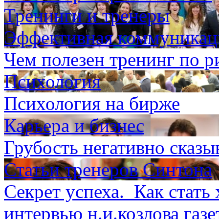
Тренинги и тренеры
Эффективная коммуникаци
Чем полезен тренинг по р
Психология
Психология на бирже
Карьера и бизнес
Грубость негативно сказы
Статьи тренеров Синтона
Секрет успеха. Как стат
интервью н.и.козлова газе