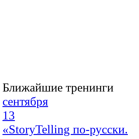
Ближайшие тренинги
сентября
13
«StoryTelling по-русски.