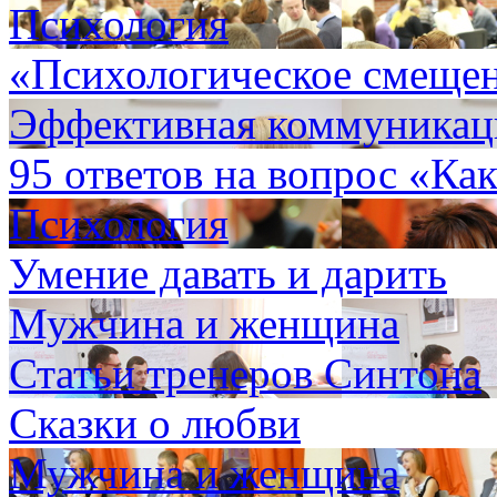
Психология
«Психологическое смеще
Эффективная коммуникаци
95 ответов на вопрос «Как
Психология
Умение давать и дарить
Мужчина и женщина
Статьи тренеров Синтона
Сказки о любви
Мужчина и женщина