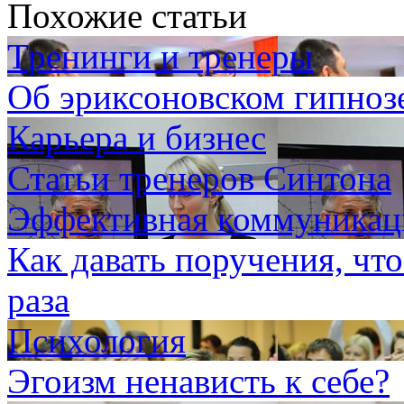
Похожие статьи
Тренинги и тренеры
Об эриксоновском гипноз
Карьера и бизнес
Статьи тренеров Синтона
Эффективная коммуникаци
Как давать поручения, чт
раза
Психология
Эгоизм ненависть к себе?