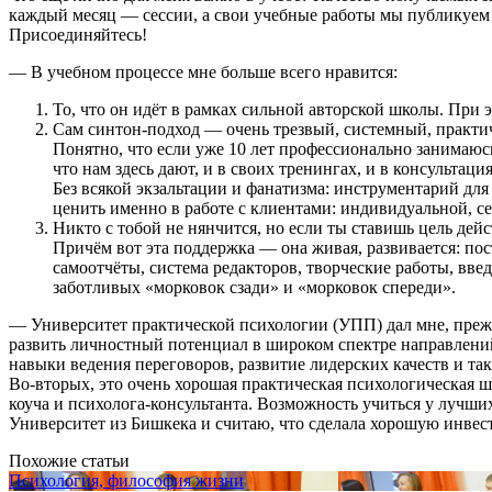
каждый месяц — сессии, а свои учебные работы мы публикуем 
Присоединяйтесь!
— В учебном процессе мне больше всего нравится:
То, что он идёт в рамках сильной авторской школы. При 
Сам синтон-подход — очень трезвый, системный, практи
Понятно, что если уже 10 лет профессионально занимаюсь 
что нам здесь дают, и в своих тренингах, и в консультация
Без всякой экзальтации и фанатизма: инструментарий дл
ценить именно в работе с клиентами: индивидуальной, с
Никто с тобой не нянчится, но если ты ставишь цель дей
Причём вот эта поддержка — она живая, развивается: по
самоотчёты, система редакторов, творческие работы, вв
заботливых «морковок сзади» и «морковок спереди».
— Университет практической психологии (УПП) дал мне, прежд
развить личностный потенциал в широком спектре направлений
навыки ведения переговоров, развитие лидерских качеств и так
Во-вторых, это очень хорошая практическая психологическая ш
коуча и психолога-консультанта. Возможность учиться у лучши
Университет из Бишкека и считаю, что сделала хорошую инвес
Похожие статьи
Психология, философия жизни