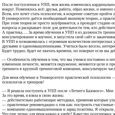
После поступления в УПП, моя жизнь изменилась кардинально в
вокруг. Поменялось всё: друзья, работа, образ жизни, и именно 
Всем, кто хочет стать психологом, я искренне советую пройт
В университете даётся необходимый минимум теории, а практи
При этом теория не просто зазубривается, а проходит стадию 
вопросы и раскрывает поле для деятельности тем, кто действи
А практика…. За время обучения в УПП я из должности тренин
консультирование и коучинг, я запустила свой сайт и заканчив
В УПП я познакомилась с огромным количеством интересных ум
друзьями и единомышленниками. Учиться было весело, интерес
Будет трудно, будет не хватать времени, но поверьте если вы 
— Особенность обучения в том, что мы учимся постоянно и не
изменения личности, меняется окружение, меняются цели и прио
тренинги в крупной тренинговой компании, консультирую част
Для меня обучение в Университете практической психологии 
психологов и тренеров!
— Я решила поступить в УПП после «Летнего Базового». Мне х
За это время, я взяла в свою жизнь:
— действительно работающие методики, применяя которые улу
— практичные рекомендации о том как: построить счастливые 
— компанию единомышленников и заряд позитива. Я открыла д
Что еще лично для меня важно в учебе? Качество получаемых з