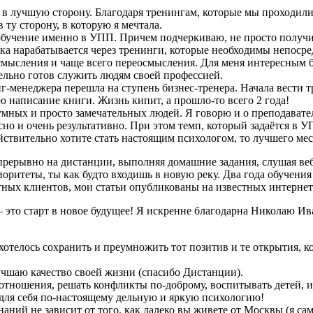
 лучшую сторону. Благодаря тренингам, которые мы проходили п
в ту сторону, в которую я мечтала.
и обучение именно в УПП. Причем подчеркиваю, не просто получ
ка нарабатывается через тренинги, которые необходимы непосре
осмысления и чаще всего переосмысления. Для меня интересным б
тельно готов служить людям своей профессией.
г-менеджера перешла на ступень бизнес-тренера. Начала вести 
аю написание книги. Жизнь кипит, а прошло-то всего 2 года!
ных и просто замечательных людей. Я говорю и о преподавателя
но и очень результативно. При этом темп, который задаётся в У
действительно хотите стать настоящим психологом, то лучшего ме
прерывно на дистанции, выполняя домашние задания, слушая веб
ритеты, ты как будто входишь в новую реку. Два года обучения 
ных клиентов, мои статьи опубликованы на известных интернет
— это старт в новое будущее! Я искренне благодарна Николаю 
отелось сохранить и преумножить тот позитив и те открытия, к
чшаю качество своей жизни (спасибо Дистанции).
отношения, решать конфликты по-доброму, воспитывать детей, и
ля себя по-настоящему дельную и яркую психологию!
наний не зависит от того, как далеко вы живете от Москвы (я с