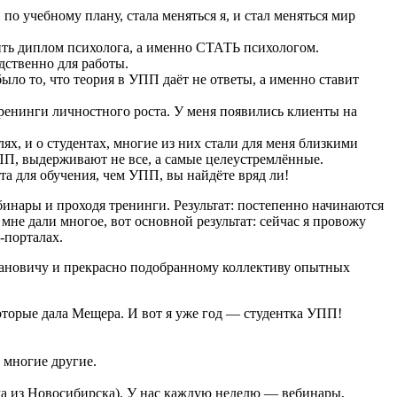
о учебному плану, стала меняться я, и стал меняться мир
ить диплом психолога, а именно СТАТЬ психологом.
дственно для работы.
ыло то, что теория в УПП даёт не ответы, а именно ставит
тренинги личностного роста. У меня появились клиенты на
х, и о студентах, многие из них стали для меня близкими
ПП, выдерживают не все, а самые целеустремлённые.
ста для обучения, чем УПП, вы найдёте вряд ли!
инары и проходя тренинги. Результат: постепенно начинаются
мне дали многое, вот основной результат: сейчас я провожу
-порталах.
Ивановичу и прекрасно подобранному коллективу опытных
оторые дала Мещера. И вот я уже год — студентка УПП!
 многие другие.
ама из Новосибирска). У нас каждую неделю — вебинары,