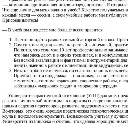
— компанию единомышленников и заряд позитива. Я открыла 
Что еще лично для меня важно в учебе? Качество получаемых з
каждый месяц — сессии, а свои учебные работы мы публикуем 
Присоединяйтесь!
— В учебном процессе мне больше всего нравится:
То, что он идёт в рамках сильной авторской школы. При 
Сам
синтон-подход —
очень трезвый, системный, практи
Понятно, что если уже 10 лет профессионально занимаюсь 
что нам здесь дают, и в своих тренингах, и в консультация
Без всякой экзальтации и фанатизма: инструментарий дл
ценить именно в работе с клиентами: индивидуальной, с
Никто с тобой не нянчится, но если ты ставишь цель дей
Причём вот эта поддержка — она живая, развивается: по
самоотчёты, система редакторов, творческие работы, вв
заботливых «морковок сзади» и «морковок спереди».
— Университет практической психологии (УПП) дал мне, прежд
развить личностный потенциал в широком спектре направлений
навыки ведения переговоров, развитие лидерских качеств и так
Во-вторых, это очень хорошая практическая психологическая ш
коуча и
психолога-консультанта.
Возможность учиться у лучших
Университет из Бишкека и считаю, что сделала хорошую инвес