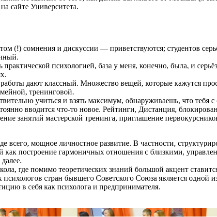
на сайте Университета.
этом (!) сомнения и дискуссии — приветствуются; студентов сер
чный.
практической психологией, база у меня, конечно, была, и серьёз
х.
я работы дают классный. Множество вещей, которые кажутся про
емейной, тренинговой.
ствительно учиться и взять максимум, обнаруживаешь, что тебя 
стоянно вводится что-то новое. Рейтинги, Дистанция, блокирова
едение занятий мастерской тренинга, приглашение первокурснико
е всего, мощное личностное развитие. В частности, структурир
 как построение гармоничных отношения с близкими, управлени
 далее.
кола, где помимо теоретических знаний большой акцент ставится
х психологов стран бывшего Советского Союза является одной и
тицию в себя как психолога и предпринимателя.