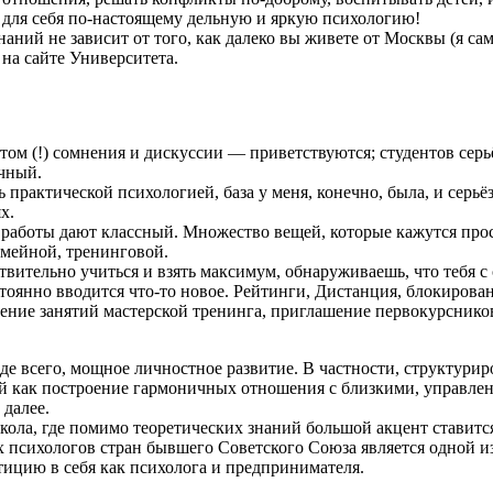
для себя
по-настоящему
дельную и яркую психологию!
наний не зависит от того, как далеко вы живете от Москвы (я с
на сайте Университета.
этом (!) сомнения и дискуссии — приветствуются; студентов сер
чный.
практической психологией, база у меня, конечно, была, и серьёз
х.
я работы дают классный. Множество вещей, которые кажутся про
емейной, тренинговой.
ствительно учиться и взять максимум, обнаруживаешь, что тебя 
стоянно вводится
что-то
новое. Рейтинги, Дистанция, блокирован
едение занятий мастерской тренинга, приглашение первокурснико
е всего, мощное личностное развитие. В частности, структурир
 как построение гармоничных отношения с близкими, управлени
 далее.
кола, где помимо теоретических знаний большой акцент ставится
 психологов стран бывшего Советского Союза является одной из
тицию в себя как психолога и предпринимателя.