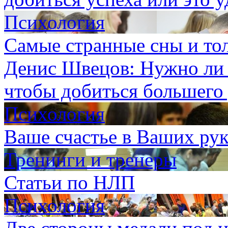
Психология
Самые странные сны и то
Денис Швецов: Нужно ли р
чтобы добиться большего 
Психология
Ваше счастье в Ваших рук
Тренинги и тренеры
Статьи по НЛП
Психология