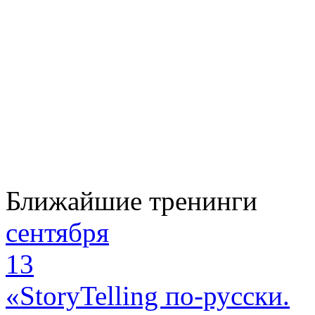
Ближайшие тренинги
сентября
13
«StoryTelling по-русски.