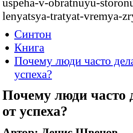
uspeha-v-obratnuyu-storon
lenyatsya-tratyat-vremya-zry
Синтон
Книга
Почему люди часто дела
успеха?
Почему люди часто д
от успеха?
Автор: Денис Швецов