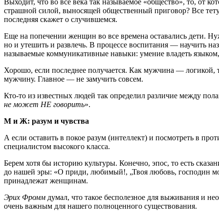
Выходит, что во все века так называемое «общество», то, от к
страшной силой, выносящей общественный приговор? Все тету
последняя скажет о случившемся.
Еще на попечении женщин во все времена оставались дети. Нужн
но и утешить и развлечь. В процессе воспитания — научить н
называемые коммуникативные навыки: умение владеть языком, 
Хорошо, если последнее получается. Как мужчина — логикой, 
мужчину. Главное — не замучить совсем.
Кто-то
из известных людей так определил различие между пола
не может НЕ говорить
».
М и Ж: разум и чувства
А если оставить в покое разум (интеллект) и посмотреть в пр
специалистом высокого класса.
Берем хотя бы историю культуры. Конечно, эпос, то есть сказа
до нашей эры: «О приди, любимый!, „Твоя любовь, господин м
принадлежат женщинам.
Эрих Фромм
думал, что такое бесполезное для выживания и н
очень важным для нашего полноценного существования.