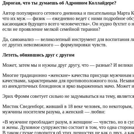
Дорогая, что ты думаешь об Адронном Коллайдере?
Автор популярного сетевого дневника и писательница Марта К
что их муж — физик — ежедневно ведет с ними подробное обсу
касающаяся будущего всего человечества». Он нудно бухтит о не
если не проявление мелкой семейной тирании?
Да, самоанализ — великолепный инструмент для воспитания лич
от других невозможного — формулировки чувств.
Лететь, обнявшись друг с другом
Может, затем мы и нужны друг другу, что — разные? И велики
Многие традиционно «женские» качества присущи мужчинам и н
качествами, характерными для противоположного пола. Неза
из анекдотичных блондинок и ярко выраженных мачо. Может 
Эрих Фромм советует сильно не задумываться на тему, являет
Мистик Сведенборг, живший в 18 веке человек, по некоторым,
мужчины носителем разума, а женский — любви:
«В мужчине преобладает разум, в женщине — чувство, но в суп
и жены. Духовное супружество состоит в том, что одна сторон
В таком случае говорится об этих личностях не как о двух, а к