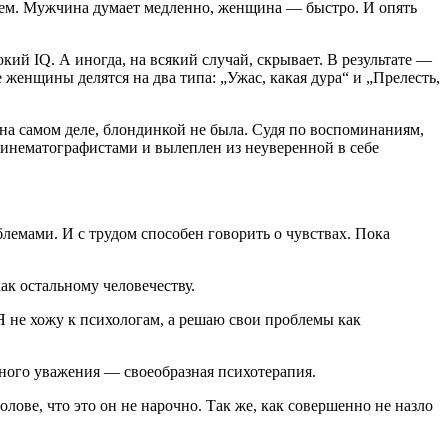
чем. Мужчина думает медленно, женщина — быстро. И опять
й IQ. А иногда, на всякий случай, скрывает. В результате —
 женщины делятся на два типа: „Ужас, какая дура“ и „Прелесть,
на самом деле, блондинкой не была. Судя по воспоминаниям,
кинематографистами и вылеплен из неуверенной в себе
блемами. И с трудом способен говорить о чувствах. Пока
ак остальному человечеству.
 не хожу к психологам, а решаю свои проблемы как
ного уважения — своеобразная психотерапия.
ове, что это он не нарочно. Так же, как совершенно не назло