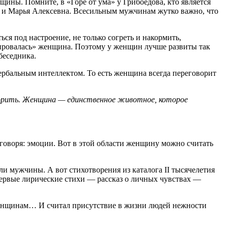
щины. Помните, в «Горе от ума» у Грибоедова, кто является
 и Марья Алексевна. Всесильным мужчинам жутко важно, что
ся под настроение, не только согреть и накормить,
нировалась» женщина. Поэтому у женщин лучше развиты так
беседника.
ербальным интеллектом. То есть женщина всегда переговорит
рить. Женщина — единственное животное, которое
 говоря: эмоции. Вот в этой области женщину можно считать
ли мужчины. А вот стихотворения из каталога II тысячелетия
Первые лирические стихи — рассказ о личных чувствах —
 женщинам… И считал присутствие в жизни людей нежности