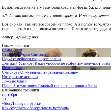
Встретилась мне на эту тему одна крылатая фраза. Уж кто приду
«
Люди это ангелы, но всего с одним крылом. И поэтому летет
Вот оно как! Так что все совсем не плохо. А в пользу того, ч
скрещиваемся и производим потомство. И хотя не всегда друг 
Автор: Ирина Дембо
Похожие статьи
Семья, дети
Статьи тренеров Синтона
Наука семейного сосуществования
Дмитрий Устинов: Какие «побочные эффекты» получают участ
Психология
Смирнова О. «Реальная виртуальная жизнь»
Интересные истории
Ложь во благо
Павел Зыгмантович: Главный секрет счастливого брака
Ближайшие тренинги
сентября
13
«StoryTelling по-русски.
Как создавать и рассказывать истории»