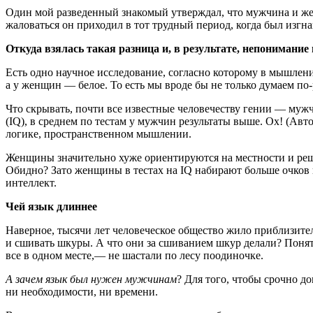
Один мой разведенный знакомый утверждал, что мужчина и жен
жаловаться он приходил в тот трудный период, когда был изгн
Откуда взялась такая разница и, в результате, непонимани
Есть одно научное исследование, согласно которому в мышлен
а у женщин — белое. То есть мы вроде бы не только думаем
по-
Что скрывать, почти все известные человечеству гении — муж
(IQ), в среднем по тестам у мужчин результаты выше. Ох! (Ав
логике, пространственном мышлении.
Женщины значительно хуже ориентируются на местности и реша
Обидно? Зато женщины в тестах на IQ набирают больше очков в
интеллект.
Чей язык длиннее
Наверное, тысячи лет человеческое общество жило приблизител
и сшивать шкуры. А что они за сшиванием шкур делали? Понят
все в одном месте,— не шастали по лесу поодиночке.
А зачем язык был нужен мужчинам
? Для того, чтобы срочно до
ни необходимости, ни времени.