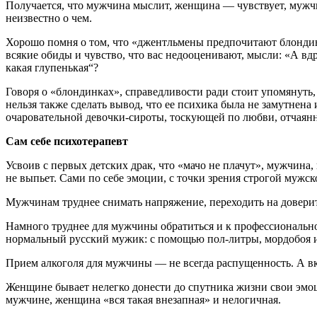
Получается, что мужчина мыслит, женщина — чувствует, мужч
неизвестно о чем.
Хорошо помня о том, что «джентльмены предпочитают блондинок
всякие обиды и чувство, что вас недооценивают, мысли: «А вдр
какая глупенькая“?
Говоря о «блондинках», справедливости ради стоит упомянуть
нельзя также сделать вывод, что ее психика была не замутнен
очаровательной
девочки-сироты,
тоскующей по любви, отчаянн
Сам себе психотерапевт
Усвоив с первых детских драк, что «мачо не плачут», мужчина
не выпьет. Сами по себе эмоции, с точки зрения строгой мужс
Мужчинам труднее снимать напряжение, переходить на доверите
Намного труднее для мужчины обратиться и к профессионально
нормальный русский мужик: с помощью
пол-литры,
мордобоя 
Прием алкоголя для мужчины — не всегда распущенность. А в
Женщине бывает нелегко донести до спутника жизни свои эмоци
мужчине, женщина «вся такая внезапная» и нелогичная.