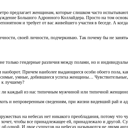
етро предлагает женщинам, которые слишком часто испытывают 
ждение Большого Адронного Коллайдера. Просто на том основани
понятном и требует от вас живейшего участия в беседе. А когда 
ности, своей личности, подчеркиваю. Так почему бы не занятьс
 не только гендерные различия между полами, но и индивидуаль
аоборот. Причем наиболее выдающиеся особи обоего пола, как 
висимые, умные, добившиеся успеха женщины… Чувствительные
и к лучшему?
ся ли каждый из нас типичным мужчиной или типичной женщиной
 хоть и непроверенным сведениям, при жизни видевший рай и ад
ружествах на небесах нет никакого преобладания, потому что чу
а хочет, чтобы все принадлежащее ей, принадлежало и другой. 
ак об одной. И двое супругов на небесах называются не двумя анг