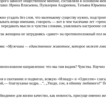
оторого зависит общественное мнение, составляли в основном жен
шки: Ирина Власьевна, Пульхерия Андреевна, Татьяна Юрьевна
о угадать без слов, что маленькому существу нужно, подстроить
азывать вещи именами, говорить — вот в чем тысячами лет «тре
передавать мысли и чувства словами, улавливать настроение со
так женщина не затрудняясь «давит» на противоположный пол в
ми: «
Мужчина — единственное животное, которое может гово
отивоположном направлении: что мы там видим? Чувства. Научно
ния о скитаниях и подвигах, всякую «Илиаду» и «Одиссею» слага
ой,— благоуханье кедра…“, „Уходи, сон, я обниму любимого!“ 
еобходимое для жизни качество, как нежность, присуще именно