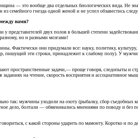
щина — это вообще два отдельных биологических вида. Не знаю,
ан из семейного гнезда одной женой и не успел обзавестись след
е между нами?
ии у представителей двух полов в большей степени задействова
разному,
но и разными мозгами!
чины. Фактически они придумали все: науку, политику, культу
тор, пишущий эти строки, принадлежит к слабому полу). У мужч
ют пространственные задачи,— проще говоря, следопыты и строи
 заданиях на чтение, скорость восприятия и ассоциативное мышл
ьно так: мужчины уходили на охоту (рыбалку, сбор съедобных к
ное дело, болтали — обменивались мнениями по поводу и без п
говориться, с какой стороны ударить по мамонту. Коротко и по де