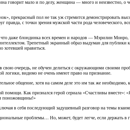
ина говорит мало и по делу, женщина — много и неизвестно, о 
», прекрасный пол не так уж стремится демонстрировать высоки
уг правда, с точки зрения мужской части рода человеческого, все
, что даже блондинка всех времен и народов — Мэрилин Монро, 
а интеллектом. Трепетный экранный образ выдуман для публики 
о хотевшей нравиться.
, в свою очередь, не обучен делиться с окружающими своими про
кой логики, видимо не очень имеют право на признание.
льное общение, хотя на самом деле это им так же необходимо, к
й помощи. Как признался герой сериала «Счастливы вместе»: «Я
и поножовщины!»
ключая в себя последующий задушевный разговор на темы взаим
ональные проблемы… Но, может, будет легче, если держать в гол