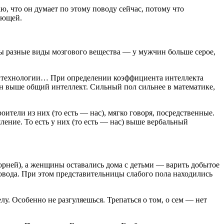
 что он думает по этому поводу сейчас, потому что
ующей.
ны разные виды мозгового вещества — у мужчин больше серое,
ру, технологии… При определении коэффициента интеллекта
ин выше общий интеллект. Сильный пол сильнее в математике,
тели из них (то есть — нас), мягко говоря, посредственные.
ение. То есть у них (то есть — нас) выше вербальный
орней), а женщины оставались дома с детьми — варить добытое
овода. При этом представительницы слабого пола находились
лу. Особенно не разгуляешься. Трепаться о том, о сем — нет