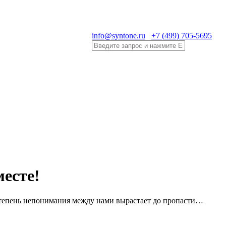
info@syntone.ru
+7 (499) 705-5695
есте!
степень непонимания между нами вырастает до пропасти…