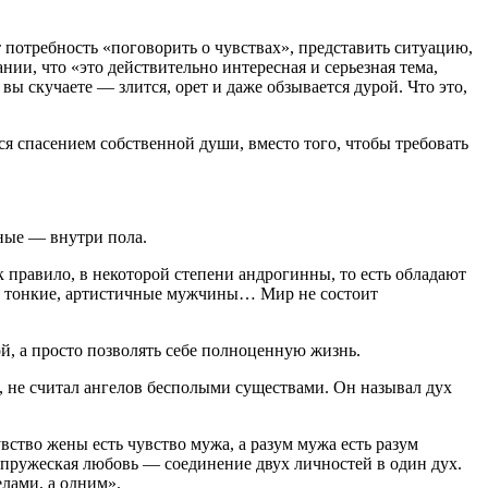
потребность «поговорить о чувствах», представить ситуацию,
и, что «это действительно интересная и серьезная тема,
вы скучаете — злится, орет и даже обзывается дурой. Что это,
я спасением собственной души, вместо того, чтобы требовать
ные — внутри пола.
правило, в некоторой степени андрогинны, то есть обладают
, тонкие, артистичные мужчины… Мир не состоит
, а просто позволять себе полноценную жизнь.
, не считал ангелов бесполыми существами. Он называл дух
вство жены есть чувство мужа, а разум мужа есть разум
Супружеская любовь — соединение двух личностей в один дух.
елами, а одним».