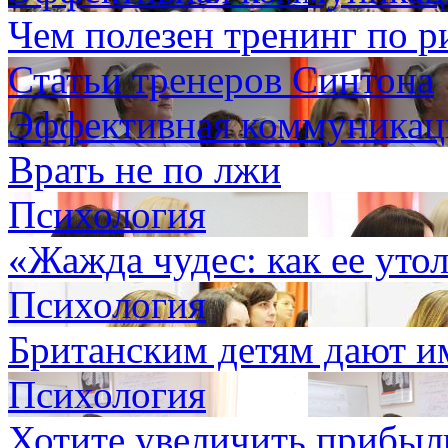
Чем полезен тренинг по р
Статьи тренеров Синтона
Эффективная коммуникаци
Врать не по лжи
Психология
«Жажда чудес: как ее уто
Психология
Британским детям дают им
Психология
Хотите увеличить прибыл