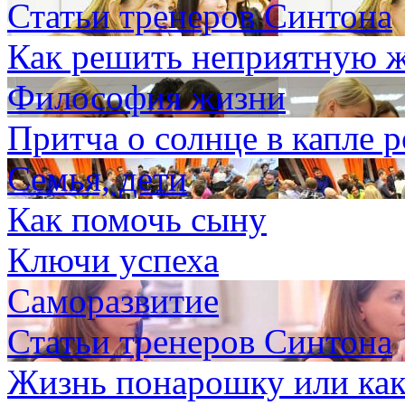
Статьи тренеров Синтона
Как решить неприятную 
Философия жизни
Притча о солнце в капле 
Семья, дети
Как помочь сыну
Ключи успеха
Саморазвитие
Статьи тренеров Синтона
Жизнь понарошку или как