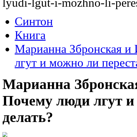
lyudi-lgut-i-mozhno-li-peres
Синтон
Книга
Марианна Збронская и 
лгут и можно ли переста
Марианна Збронская
Почему люди лгут и 
делать?