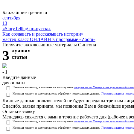
Ближайшие тренинги
сентября
13
«StoryTelling по-русски.
Как создавать и рассказывать истории»
мастер-класс ОНЛАЙН в программе «Zoom»
Получите эксклюзивные материалы Синтона
3
лучших
статьи
- 1
Введите данные
для оплаты
Нажимая на кнопку, я соглашаюсь на получение
материалов от Университета практической псих
Нажимая кнопку, я даю согласие на обработку персональных данных.
Политика защиты персон
Личные данные пользователей не будут переданы третьим лиц
Спасибо, заявка принята, мы позвоним Вам в ближайшее время
Оставьте заявку
Менеджер свяжется с вами в течение рабочего дня (рабочее врем
Нажимая на кнопку, я соглашаюсь на получение
материалов от Университета практической псих
Нажимая кнопку, я даю согласие на обработку персональных данных.
Политика защиты персон