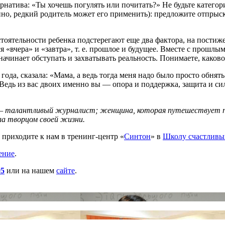
ернатива: «Ты хочешь погулять или почитать?» Не будьте катего
анно, редкий родитель может его применить): предложите отпрыс
стоятельности ребенка подстерегают еще два фактора, на пости
ся «вчера» и «завтра», т. е. прошлое и будущее. Вместе с прош
начинает обступать и захватывать реальность. Понимаете, каков
года, сказала: «Мама, а ведь тогда меня надо было просто обня
едь из вас двоих именно вы — опора и поддержка, защита и си
талантливый журналист; женщина, которая путешествует по м
ла творцом своей жизни.
, приходите к нам в
тренинг-центр
«
Синтон
» в
Школу счастливы
ение
.
95
или на нашем
сайте
.