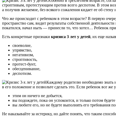
Особенно в трехлетнем возрасте, согл
строптивым, протестующим против всего деспотом. В этом возр
а получив желаемое, без всякого сожаления кидает ее об стену
Что же происходит с ребенком в этом возрасте? В первую очер
пространство сам, видит результаты собственной деятельности
покатился, начал ныть — принесли то, что хотел… Ребенок прио
Есть конкретные признаки
кризиса 3 лет у детей
, их еще назы
своеволие,
упрямство,
негативизм,
строптивость,
протест-бунт,
обесценивание,
деспотизм.
Каждому родителю необходимо знать и
в его положение и позвольте сделать это. Если ребенок все же у
этим он ничего не добьется,
вы подождете, пока он успокоится, и только потом будете 
вы любите его, но не будете выполнять его требования п
Не наказывайте за истерику, но дайте понять, что таким способ