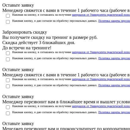
Оставьте заявку
Менеджер свяжется с вами в течение 1 рабочего часа (рабочее вр
Нажимая на кнопку, я соглашаюсь на получение
материалов от Университета практической псих
Нажимая кнопку, я даю согласие на обработку персональных данных.
Политика защиты персон
Забронировать скидку
Вы получаете скидку на тренинг в размере
руб.
Скидка действует 3 ближайших дня.
До встречи на тренинге!
Нажимая на кнопку, я соглашаюсь на получение
материалов от Университета практической псих
Нажимая кнопку, я даю согласие на обработку персональных данных.
Политика защиты персон
Оставьте заявку
Менеджер свяжется с вами в течение 1 рабочего часа (рабочее вр
Нажимая на кнопку, я соглашаюсь на получение
материалов от Университета практической псих
Нажимая кнопку, я даю согласие на обработку персональных данных.
Политика защиты персон
Оставьте заявку
Менеджер перезвонит вам в ближайшее время и вышлет услов
Нажимая на кнопку, я соглашаюсь на получение
материалов от Университета практической псих
Нажимая кнопку, я даю согласие на обработку персональных данных.
Политика защиты персон
Оставьте заявку
Менеджер перезвонит вам и проконсультирует по корпоратив