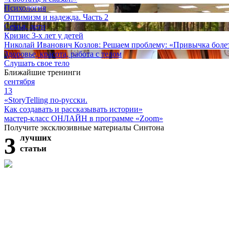
Психология
Оптимизм и надежда. Часть 2
Семья, дети
Кризис 3-х лет у детей
Николай Иванович Козлов: Решаем проблему: «Привычка болет
Здоровье, красота, работа с телом
Слушать свое тело
Ближайшие тренинги
сентября
13
«StoryTelling по-русски.
Как создавать и рассказывать истории»
мастер-класс ОНЛАЙН в программе «Zoom»
Получите эксклюзивные материалы Синтона
3
лучших
статьи