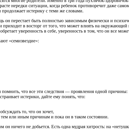
асятся многие родители. Именно в три года
пухлячок-здоровичок
асте нередки ситуации, когда ребенок противоречит даже самом
 и продолжает истерику с теми же словами.
едь он перестает быть полностью зависимым физически и психиче
 и приходит в восторг от того, что может влиять на окружающи
бретает уверенность в себе, уверенность в том, что он все може
вают «семизвездие»:
 помнить, что все эти следствия — проявления одной причины
страивает истерики, дайте ему понять, что:
обсуждать то, что он хочет,
о тем или иным причинам и пока он в таком состоянии.
ом он ничего не добьется. Есть одна мудрая хитрость: на «нетуш