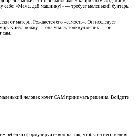
-добрячок
может стать невыносимым капризным созданием,
у себе: «Мама, дай машинку!» — требует маленький бунтарь,
ски от матери. Рождается его «самость». Он исследует
й мир. Кинул ложку — она упала, толкнул мячик — он
т сам.
: маленький человек хочет САМ принимать решения. Войдите
ки» ребенка сформулируйте вопрос так, чтобы на него нельзя