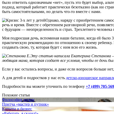
было ответить однозначным «нет», пусть это будет выбор, альт
подход, который работает практически безотказно (как ни стр
быть самостоятельными, но делать
что-то
вместе с нами.
Однако, наряду с приобретением само
речь и время. Вместе с обретением разговорной речи, появляет
с будущим — неопределенность и страх. Трехлетнего человека 
Моя подросшая дочь, вспоминая наши баталии, когда ей было 3 
практическую рекомендацию по отношению к своему ребенку. В
создавать свою, ту, которая будет с ним всю его жизнь.
Эту статью написала Екатерина Степанова — 
любящая мама, которая создает все условия, чтобы ее дочь бы
Если у вас остались вопросы, и даже если вопросов больше нет
А для детей и подростков у нас есть
детско-юношеское направл
Подробности вы можете уточнить по телефону
+7 (499) 705-56
Похожие статьи
Философия жизни
Притча «мастер и путник»
Карьера и бизнес
«Работать, я сказал!»