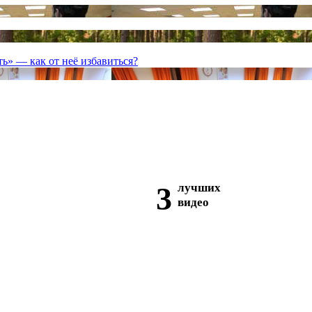
ь» — как от неё избавиться?
3
лучших
видео