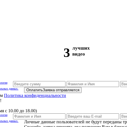
3
лучших
видео
ологии
альных данных.
Оплатить
Заявка отправляется
ам
Политика конфиденциальности
!
я с 10.00 до 18.00)
ологии
альных данных.
Личные данные пользователей не будут переданы т
Спасибо, заявка принята, мы позвоним Вам в ближа