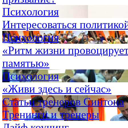
Психология
Интересоваться политикой
Психология
«Ритм жизни провоцирует
памятью»
Психология
«Живи здесь и сейчас»
Статьи тренеров Синтона
Тренинги и тренеры
Лайф коучинг