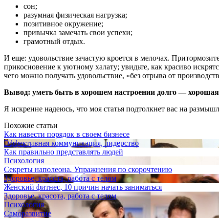
сон;
разумная физическая нагрузка;
позитивное окружение;
привычка замечать свои успехи;
грамотный отдых.
И еще: удовольствие зачастую кроется в мелочах. Притормози
прикосновение к уютному халату; увидьте, как красиво искрят
чего можно получать удовольствие, «без отрыва от производства
Вывод: уметь быть в хорошем настроении долго — хорошая ц
Я искренне надеюсь, что моя статья подтолкнет вас на размышл
Похожие статьи
Как навести порядок в своем бизнесе
Эффективная коммуникация, лидерство
Как правильно представлять людей
Психология
Секреты наполеона. Упражнения по скорочтению
Здоровье, красота, работа с телом
Женский фитнес, 10 причин начать заниматься
Здоровье, красота, работа с телом
Психология
Саморазвитие