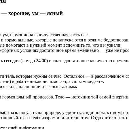
мя
ие — хорошее, ум — ясный
и ум, и эмоционально-чувственная часть нас.
 и гормональные, которые не запускаются в режиме бодрствован
ые помогают в нужный момент вспомнить то, что вы узнали.
омфортных условиях достаточное время ежедневно — уже не прос
ть сегодня (т. е. до 24:00) и спать достаточное количество врем
асти тела, которые нужны сейчас. Остальное — в расслабленном с
ечи) в работе никак не помогает, а силы «поедает».
ратить силы на лишние телесные зажимы
.
 гормональный процессов. Тело — источник той самой энергии, 
слабиться: погулять на природе, уединиться иди побыть с комф
 заполняйте его телевизором или интернетом. Отдохните от по
а входящей информации.