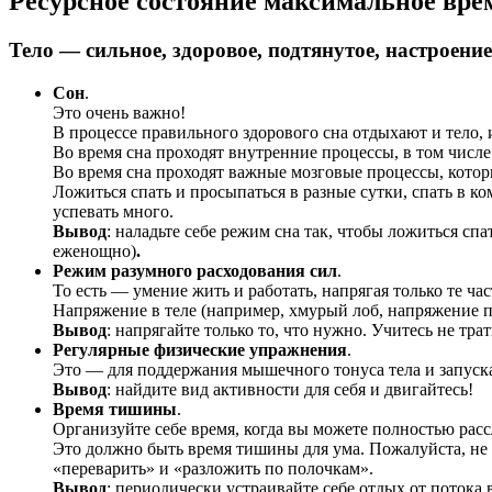
Ресурсное состояние максимальное вре
Тело — сильное, здоровое, подтянутое, настроен
Сон
.
Это очень важно!
В процессе правильного здорового сна отдыхают и тело, 
Во время сна проходят внутренние процессы, в том числе
Во время сна проходят важные мозговые процессы, котор
Ложиться спать и просыпаться в разные сутки, спать в к
успевать много.
Вывод
: наладьте себе режим сна так, чтобы ложиться спа
еженощно)
.
Режим разумного расходования сил
.
То есть — умение жить и работать, напрягая только те ч
Напряжение в теле (например, хмурый лоб, напряжение пл
Вывод
: напрягайте только то, что нужно. Учитесь не т
Регулярные физические упражнения
.
Это — для поддержания мышечного тонуса тела и запуска
Вывод
: найдите вид активности для себя и двигайтесь!
Время тишины
.
Организуйте себе время, когда вы можете полностью рас
Это должно быть время тишины для ума. Пожалуйста, не
«переварить» и «разложить по полочкам».
Вывод
: периодически устраивайте себе отдых от поток