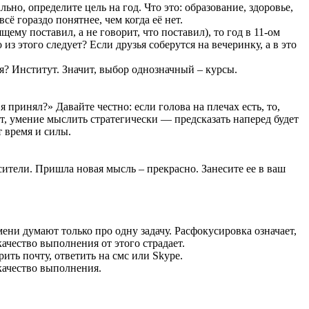
но, определите цель на год. Что это: образование, здоровье,
сё гораздо понятнее, чем когда её нет.
ему поставил, а не говорит, что поставил), то год в 11-ом
из этого следует? Если друзья соберутся на вечеринку, а в это
ая? Институт. Значит, выбор однозначный – курсы.
 принял?» Давайте честно: если голова на плечах есть, то,
, умение мыслить стратегически — предсказать наперед будет
 время и силы.
сители. Пришла новая мысль – прекрасно. Занесите ее в ваш
ени думают только про одну задачу. Расфокусировка означает,
качество выполнения от этого страдает.
ить почту, ответить на смс или Skype.
 качество выполнения.