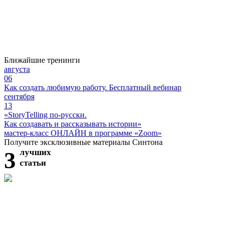
Ближайшие тренинги
августа
06
Как создать любимую работу. Бесплатный вебинар
сентября
13
«StoryTelling по-русски.
Как создавать и рассказывать истории»
мастер-класс ОНЛАЙН в программе «Zoom»
Получите эксклюзивные материалы Синтона
3
лучших
статьи