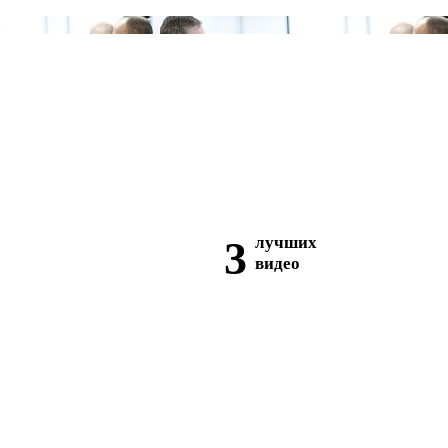
3
лучших
видео