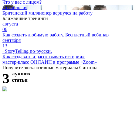
Что у вас с лицом?
Психология
Британский миллионер вернулся на работу
Ближайшие тренинги
августа
06
Как создать любимую работу. Бесплатный вебинар
сентября
13
«StoryTelling по-русски.
Как создавать и рассказывать истории»
мастер-класс ОНЛАЙН в программе «Zoom»
Получите эксклюзивные материалы Синтона
3
лучших
статьи