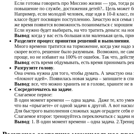
Если готовы говорить про Миссию жизни — ура, тогда раз
повышение по службе, достижения детей?.. Цель может быть
Например, если молодой человек, еще идя в 10-й класс, по
классе будет посвящен поступлению. Зачастую вся семья эт
же время появится возможность позаниматься с хорошим р
Если нужно будет выбирать, на что тратить деньги: на но
Вывод
: когда у вас есть большая или маленькая цель, п
Разделите процесс принятия решений и выполнения
.
Много времени тратится на торможение, когда уже надо за
скорее всего, решение было разумным. Возможно, не сам
проще, но не избавит на 100% от ошибок. Так что, дейст
Вывод
: есть время обдумывать, есть время принимать ре
Разгрузите голову
.
Она очень нужна для того, чтобы думать. А зачастую она
«блокнот идей». Появилась новая задача – запишите в спи
Вывод
: все, что можно хранить не в голове, храните не в
Сосредоточьтесь на задаче
.
Слагаемое первое:
В один момент времени — одна задача. Даже те, кто умею
что вы «прыгаете» от одной задачи к другой. А вот наско
Для быстрого выполнения сложных задач оградите себя от
Слагаемое второе: тренируйтесь переключаться с задачи 
Вывод
: 1. В один момент времени – одна задача. 2.Трен