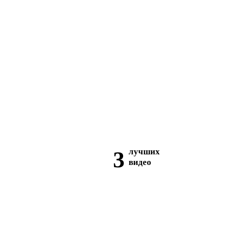
3
лучших
видео