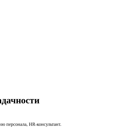
адачности
тию персонала, HR-консультант.