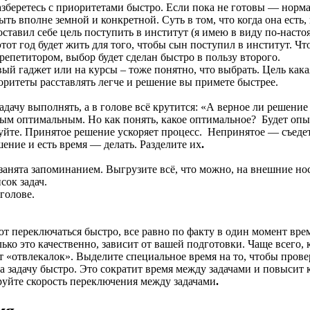
беретесь с приоритетами быстро. Если пока не готовы — нормаль
 вполне земной и конкретной. Суть в том, что когда она есть, в
ставил себе цель поступить в институт (я имею в виду по-настоящ
от год будет жить для того, чтобы сын поступил в институт. Что 
епетитором, выбор будет сделан быстро в пользу второго.
вый гаджет или на курсы – тоже понятно, что выбрать. Цель как
риоритеты расставлять легче и решение вы примете быстрее.
дачу выполнять, а в голове всё крутится: «А верное ли решение я
ым оптимальным. Но как понять, какое оптимальное? Будет опыт
вуйте. Принятое решение ускоряет процесс. Непринятое — съедет
шение и есть время — делать. Разделите их
.
 занята запоминанием. Выгрузите всё, что можно, на внешние но
сок задач.
 голове.
т переключаться быстро, все равно по факту в один момент врем
лько это качественно, зависит от вашей подготовки. Чаще всего, 
 «отвлекалок». Выделите специальное время на то, чтобы провер
на задачу быстро. Это сократит время между задачами и повысит
ируйте скорость переключения между задачами
.