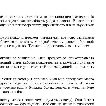
е до сих пор актуальны авторитарно-иерархические (в
ски звучит как «требовать у врача совет». В восточных
ащение к психотерапевту директивного плана звучит как
рной психологической литературы, где ясно расписаны
в общем-то и понятно. Молодой человек вышел в большой
о еще не научился. Тут же и подростковый максимализм —
нтильное мышление. Они требуют от психотерапевта
яющий стиль работы психотерапевта кажется приятным
спользоваться и утешительной психотерапией — погладить
меняться самому. Например, «как мне переделать моего
ть других людей выполнять любую вашу прихоть. И только
за лечение ваших близких без их ведома и желания («по
 головная боль.
послушаться проще, чем подумать самому). Они боятся
ф большой — ему видней). Все они не ленивы физически