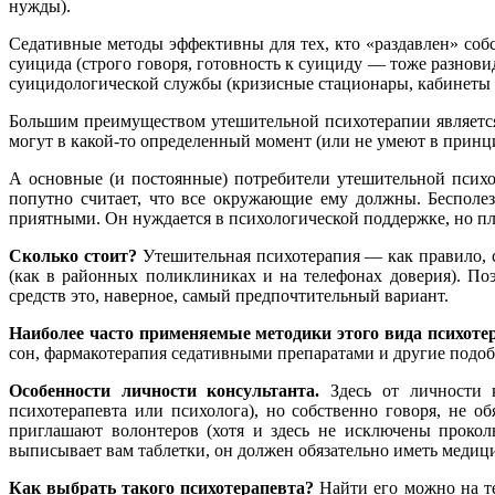
нужды).
Седативные методы эффективны для тех, кто «раздавлен» со
суицида (строго говоря, готовность к суициду — тоже разнови
суицидологической службы (кризисные стационары, кабинеты 
Большим преимуществом утешительной психотерапии является т
могут в какой-то определенный момент (или не умеют в принц
А основные (и постоянные) потребители утешительной психо
попутно считает, что все окружающие ему должны. Бесполезн
приятными. Он нуждается в психологической поддержке, но пла
Сколько стоит?
Утешительная психотерапия — как правило, 
(как в районных поликлиниках и на телефонах доверия). По
средств это, наверное, самый предпочтительный вариант.
Наиболее часто применяемые методики этого вида психоте
сон, фармакотерапия седативными препаратами и другие подоб
Особенности личности консультанта.
Здесь от личности к
психотерапевта или психолога), но собственно говоря, не о
приглашают волонтеров (хотя и здесь не исключены проколы
выписывает вам таблетки, он должен обязательно иметь медиц
Как выбрать такого психотерапевта?
Найти его можно на те