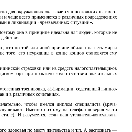
тно для окружающих оказывается в нескольких шагах от
ан и чаще всего применяется в различных подразделениях
ными в ликвидации «чрезвычайных ситуаций».
Поэтому она в принципе идеальна для людей, которые не
 действия.
те, кто по той или иной причине обижен на весь мир и
ше того, его неурядицы в конце концов становятся ему
дицинской страховки или из средств налогоплательщиков
дискомфорт при практическом отсутствии значительных
утогенная тренировка, аффирмации, седативный гипноз-
ак и в различных сочетаниях.
желательно, чтобы имелся диплом специалиста (врача-
выслушивают. Именно поэтому на телефон доверия часто
стиле). И разумеется, если ваш утешитель-консультант
го здоровья по месту жительства и т.п. А распознать —