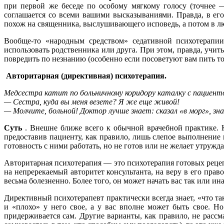
при первой же беседе по особому мягкому голосу (точнее —
соглашается со всеми вашими высказываниями. Правда, в его
похож на священника, выслушивающего исповедь, а потом в люб
Вообще-то «народным средством» седативной психотерапии 
использовать родственника или друга. При этом, правда, учит
повредить по незнанию (особенно если посоветуют вам пить то 
Авторитарная (директивная) психотерапия.
Медсестра катит по больничному коридору каталку с пациент
— Сестра, куда вы меня везете? Я же еще живой!
— Молчите, больной! Доктор лучше знает: сказал «в морг», зна
Суть
. Внешне ближе всего к обычной врачебной практике. Ко
предоставив пациенту, как правило, лишь слепое выполнение 
готовность с ними работать, но не готов или не желает утруж
Авторитарная психотерапия — это психотерапия готовых рецепт
на непререкаемый авторитет консультанта, на веру в его прав
весьма болезненно. Более того, он может начать вас так или ин
Директивный психотерапевт практически всегда знает, «что так
и «плохо» у него свое, а у вас вполне может быть свое. Но
придерживается сам. Другие варианты, как правило, не рассм