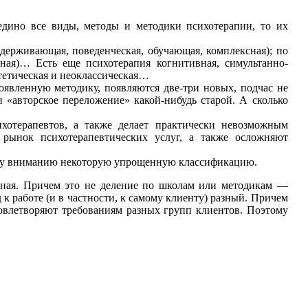
едино все виды, методы и методики психотерапии, то их
ддерживающая, поведенческая, обучающая, комплексная); по
вная)… Есть еще психотерапия когнитивная, симультанно-
нтетическая и неоклассическая…
оявленную методику, появляются две-три новых, подчас не
«авторское переложение» какой-нибудь старой. А сколько
хотерапевтов, а также делает практически невозможным
рынок психотерапевтических услуг, а также осложняют
ашему вниманию некоторую упрощенную классификацию.
ивная. Причем это не деление по школам или методикам —
 к работе (и в частности, к самому клиенту) разный. Причем
удовлетворяют требованиям разных групп клиентов. Поэтому