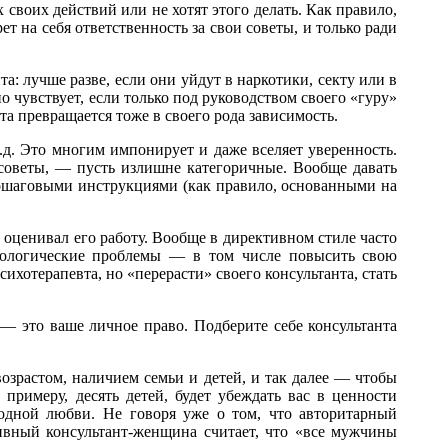
своих действий или не хотят этого делать. Как правило,
т на себя ответственность за свои советы, и только ради
: лучше разве, если они уйдут в наркотики, секту или в
о чувствует, если только под руководством своего «гуру»
та превращается тоже в своего рода зависимость.
 т.д. Это многим импонирует и даже вселяет уверенность.
 советы, — пусть излишне категоричные. Вообще давать
пошаговыми инструкциями (как правило, основанными на
 оценивал его работу. Вообще в директивном стиле часто
ихологические проблемы — в том числе повысить свою
сихотерапевта, но «перерасти» своего консультанта, стать
 — это ваше личное право. Подберите себе консультанта
возрастом, наличием семьи и детей, и так далее — чтобы
 примеру, десять детей, будет убеждать вас в ценности
бодной любви. Не говоря уже о том, что авторитарный
ивный консультант-женщина считает, что «все мужчины