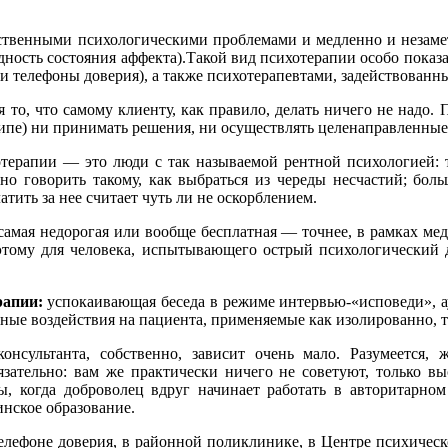
бственными психологическими проблемами и медленно и незаме
дность состояния аффекта).Такой вид психотерапии особо показ
и телефоны доверия), а также психотерапевтами, задействован
о, что самому клиенту, как правило, делать ничего не надо. 
ипе) ни принимать решения, ни осуществлять целенаправленные
терапии — это люди с так называемой рентной психологией: 
о говорить такому, как выбраться из череды несчастий; боль
тить за нее считает чуть ли не оскорблением.
самая недорогая или вообще бесплатная — точнее, в рамках ме
этому для человека, испытывающего острый психологический 
рапии:
успокаивающая беседа в режиме интервью-«исповеди», а
ные воздействия на пациента, применяемые как изолированно, т
онсультанта, собственно, зависит очень мало. Разумеется, 
бязательно: вам же практически ничего не советуют, только 
, когда доброволец вдруг начинает работать в авторитарном 
инское образование.
лефоне доверия, в районной поликлинике, в Центре психическо