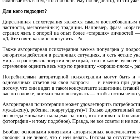
сомневаетесь в том, что способны ему последовать), то это уж
Для кого подходит?
Директивная психотерапия является самым востребованным в
частности, мегасемейные) традиции. Например, фраза «обрати
странах жить с опорой на опыт более «старших» личностей —
«Дайте совет, как мне поступить…?»
Также авторитарная психотерапия весьма популярна у подро
алгоритмы действия в различных ситуациях, и есть четкие ук
мир… и растерялся: энергии через край, а вот в какое русло 
стремление оценить весь мир по принципу «хорошо-плохо», раз
Потребителями авторитарной психотерапии могут быть и 
однозначных ответов на свои вопросы — и именно при дир
потому, что они видят в таком консультанте защитника (этаки
вас по головке, внимательно выслушать — чтобы потом четко 
Авторитарная психотерапия может удовлетворить потребности
мужа(жену), ребенка, подругу(друга)»? Только директивный ко
он всегда «покажет пальцем» на того, кто виноват в больши
фотографии» и тому подобное). Правда, не все советы и не все 
Вообще основными клиентами авторитарных консультантов я
свободы и не знают, что с ней делать. Готовы за отсутстви