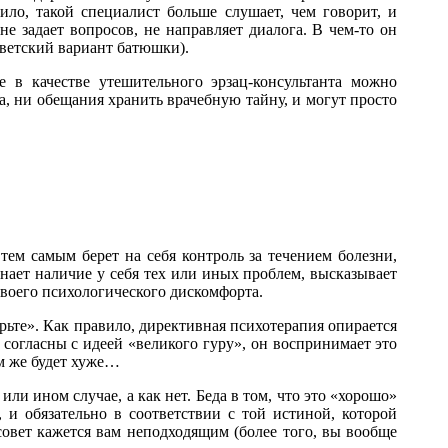
ило, такой специалист больше слушает, чем говорит, и
е задает вопросов, не направляет диалога. В чем-то он
светский вариант батюшки).
 в качестве утешительного эрзац-консультанта можно
а, ни обещания хранить врачебную тайну, и могут просто
 тем самым берет на себя контроль за течением болезни,
нает наличие у себя тех или иных проблем, высказывает
своего психологического дискомфорта.
рьте». Как правило, директивная психотерапия опирается
 согласны с идеей «великого гуру», он воспринимает это
ам же будет хуже…
или ином случае, а как нет. Беда в том, что это «хорошо»
 и обязательно в соответствии с той истиной, которой
совет кажется вам неподходящим (более того, вы вообще