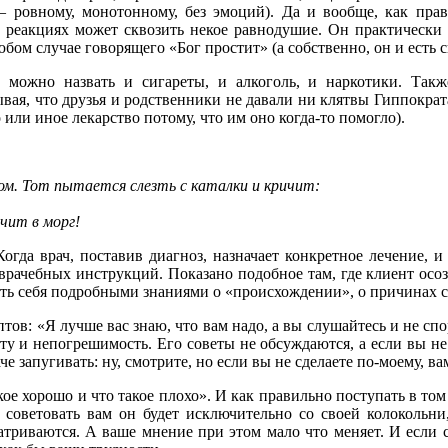
 ровному, монотонному, без эмоций). Да и вообще, как прав
 реакциях может сквозить некое равнодушие. Он практически н
ом случае говорящего «Бог простит» (а собственно, он и есть 
можно назвать и сигареты, и алкоголь, и наркотики. Также
ывая, что друзья и родственники не давали ни клятвы Гиппократ
или иное лекарство потому, что им оно когда-то помогло).
ом. Тот пытается слезть с каталки и кричит:
чит в морг!
гда врач, поставив диагноз, назначает конкретное лечение, и
врачебных инструкций. Показано подобное там, где клиент осоз
дать себя подробными знаниями о «происхождении», о причинах 
ов: «Я лучше вас знаю, что вам надо, а вы слушайтесь и не спо
оту и непогрешимость. Его советы не обсуждаются, а если вы не
аче запугивать: ну, смотрите, но если вы не сделаете по-моему, в
ое хорошо и что такое плохо». И как правильно поступать в том 
 советовать вам он будет исключительно со своей колокольни,
атриваются. А ваше мнение при этом мало что меняет. И если 