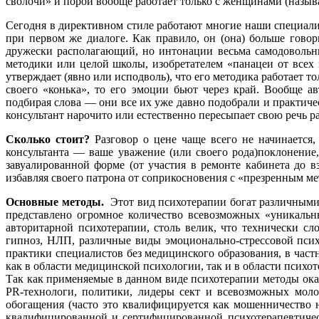
сволочи» и порой вообще работает только с женщинами (назыв
Сегодня в директивном стиле работают многие наши специали
при первом же диалоге. Как правило, он (она) больше говор
дружески располагающий, но интонации весьма самодовольны
методики или целой школы, изобретателем «панацеи от всех з
утверждает (явно или исподволь), что его методика работает т
своего «конька», то его эмоции бьют через край. Вообще а
подбирая слова — они все их уже давно подобрали и практиче
консультант нарочито или естественно пересыпает свою речь ра
Сколько стоит?
Разговор о цене чаще всего не начинается,
консультанта — ваше уважение (или своего рода)поклонение,
завуалированной форме (от участия в ремонте кабинета до вз
избавляя своего патрона от соприкосновения с «презренным ме
Основные методы.
Этот вид психотерапии богат различными
представлено огромное количество всевозможных «уникальн
авторитарной психотерапии, столь велик, что технически сл
гипноз, НЛП, различные виды эмоционально-стрессовой пси
практики специалистов без медицинского образования, в час
как в области медицинской психологии, так и в области психо
Так как применяемые в данном виде психотерапии методы оказ
PR-технологи, политики, лидеры сект и всевозможных мол
обогащения (часто это квалифицируется как мошенничество 
квалифицированной и сертифицированной психотерапевтическ