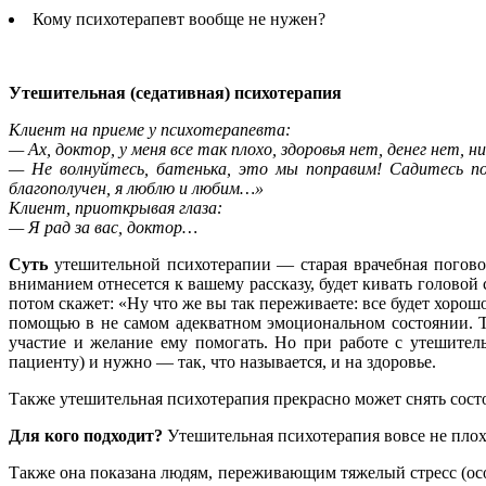
Кому психотерапевт вообще не нужен?
Утешительная (седативная) психотерапия
Клиент на приеме у психотерапевта:
— Ах, доктор, у меня все так плохо, здоровья нет, денег нет,
— Не волнуйтесь, батенька, это мы поправим! Садитесь поуд
благополучен, я люблю и любим…»
Клиент, приоткрывая глаза:
— Я рад за вас, доктор…
Суть
утешительной психотерапии — старая врачебная погово
вниманием отнесется к вашему рассказу, будет кивать головой
потом скажет: «Ну что же вы так переживаете: все будет хорош
помощью в не самом адекватном эмоциональном состоянии. Тог
участие и желание ему помогать. Но при работе с утешитель
пациенту) и нужно — так, что называется, и на здоровье.
Также утешительная психотерапия прекрасно может снять сост
Для кого подходит?
Утешительная психотерапия вовсе не плоха
Также она показана людям, переживающим тяжелый стресс (осо