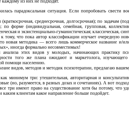
 каждому из них не подходят.
лась парадоксальная ситуация. Если попробовать свести во
(краткосрочная, среднесрочная, долгосрочная); по задачам (по
; по форме (индивидуальная, семейная, групповая, коллекти
енческая и экзистенциально-гуманистическая; классическая, си
к тому, что пока автор классификации изучает очередную нов
о новая методика — всего лишь коммерческое название и/или 
арых», иногда формально несовместимых!
и анализа этих видов у молодых, начинающих практику пси
ности того же плана ожидают и маркетолога, изучающего 
кой помощи населению.
 океане видов, методов и методик психотерапии, предлагаю в
 как минимум три: утешительная, авторитарная и консультат
е (но, разумеется, в разных дозах и сочетаниях). А вот подход
: все три имеют право на существование хотя бы потому, что 
, и каким клиентам какое направление больше подойдет.