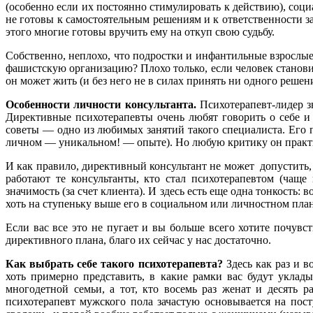
(особенно если их постоянно стимулировать к действию), соци
не готовы к самостоятельным решениям и к ответственности за
этого многие готовы вручить ему на откуп свою судьбу.
Собственно, неплохо, что подростки и инфантильные взрослые 
фашистскую организацию? Плохо только, если человек становит
он может жить (и без него не в силах принять ни одного решен
Особенности личности консультанта.
Психотерапевт-лидер зн
Директивные психотерапевты очень любят говорить о себе и 
советы — одно из любимых занятий такого специалиста. Его
личном — уникальном! — опыте). Но любую критику он практ
И как правило, директивный консультант не может допустить, 
работают те консультанты, кто стал психотерапевтом (чащ
значимость (за счет клиента). И здесь есть еще одна тонкость:
хоть на ступеньку выше его в социальном или личностном плане
Если вас все это не пугает и вы больше всего хотите почувс
директивного плана, благо их сейчас у нас достаточно.
Как выбрать себе такого психотерапевта?
Здесь как раз и 
хоть примерно представить, в какие рамки вас будут уклады
многодетной семьи, а тот, кто восемь раз женат и десять 
психотерапевт мужского пола зачастую основывается на пос