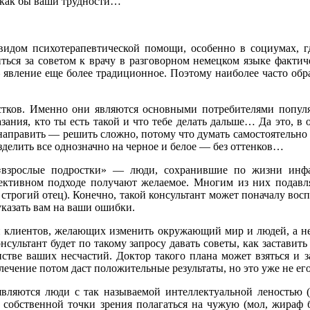
е как бы ваши трудности…
идом психотерапевтической помощи, особенно в социумах, гд
ться за советом к врачу в разговорном немецком языке фактиче
 явление еще более традиционное. Поэтому наиболее часто обр
стков. Именно они являются основными потребителями популя
азания, кто ты есть такой и что тебе делать дальше… Да это, 
ее направить — решить сложно, потому что думать самостоятельн
делить все однозначно на черное и белое — без оттенков…
«взрослые подростки» — люди, сохранившие по жизни инфа
ективном подходе получают желаемое. Многим из них подавл
й строгий отец). Конечно, такой консультант может поначалу во
указать вам на ваши ошибки.
 клиентов, желающих изменить окружающий мир и людей, а не 
нсультант будет по такому запросу давать советы, как застави
нстве ваших несчастий. Доктор такого плана может взяться и 
лечение потом даст положительные результаты, но это уже не его
вляются люди с так называемой интеллектуальной леностью (
ем собственной точки зрения полагаться на чужую (мол, жира