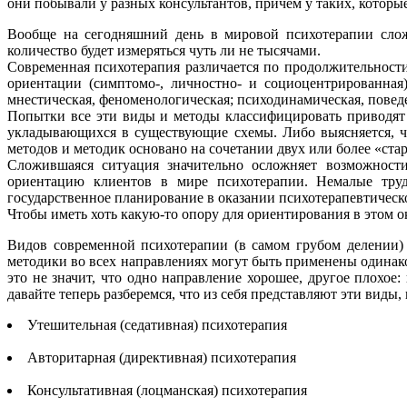
они побывали у разных консультантов, причем у таких, которые
Вообще на сегодняшний день в мировой психотерапии сложи
количество будет измеряться чуть ли не тысячами.
Современная психотерапия различается по продолжительности 
ориентации (симптомо-, личностно- и социоцентрированная)
мнестическая, феноменологическая; психодинамическая, повед
Попытки все эти виды и методы классифицировать приводят 
укладывающихся в существующие схемы. Либо выясняется, чт
методов и методик основано на сочетании двух или более «ст
Сложившаяся ситуация значительно осложняет возможност
ориентацию клиентов в мире психотерапии. Немалые труд
государственное планирование в оказании психотерапевтичес
Чтобы иметь хоть какую-то опору для ориентирования в этом
Видов современной психотерапии (в самом грубом делении)
методики во всех направлениях могут быть применены одинаковы
это не значит, что одно направление хорошее, другое плохое
давайте теперь разберемся, что из себя представляют эти виды
Утешительная (седативная) психотерапия
Авторитарная (директивная) психотерапия
Консультативная (лоцманская) психотерапия