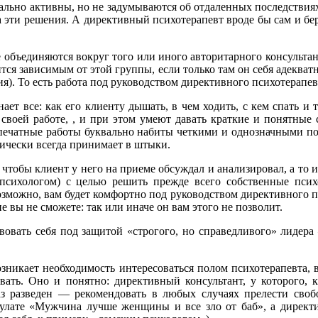
ально активны, но не задумываются об отдаленных последствиях 
 эти решения. А директивный психотерапевт вроде бы сам и бере
объединяются вокруг того или иного авторитарного консультанта
ся зависимым от этой группы, если только там он себя адекватн
ия). То есть работа под руководством директивного психотерапев
ает все: как его клиенту дышать, в чем ходить, с кем спать и
своей работе, , и при этом умеют давать краткие и понятные
 печатные работы буквально набиты четкими и однозначными 
ически всегда принимает в штыки.
чтобы клиент у него на приеме обсуждал и анализировал, а то и
е психологом) с целью решить прежде всего собственные пс
 возможно, вам будет комфортно под руководством директивного п
 вы не сможете: так или иначе он вам этого не позволит.
твовать себя под защитой «строгого, но справедливого» лидера
возникает необходимость интересоваться полом психотерапевта, 
вать. Оно и понятно: директивный консультант, у которого, к
раз разведен — рекомендовать в любых случаях прелести сво
тулате «Мужчина лучше женщины и все зло от баб», а директ