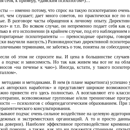
ая себя, к примеру, «дамским психологом»)…
сты — именно потому, что спрос на такую психотерапию очень 
ит, чем слушает; дает много советов, но практически все по 
е. В разговоре часты обращения к личному опыту. Директивн
ол» и т.п. Во всяком случае, он непременно подает себя как е
олько в его исполнении (в крайнем случае, под его наблюдением 
вторитарные психотерапевты — превосходные ораторы, говорят
ски выучили наизусть.) Разновидностью директивной психотера
зличными терминами, не заботясь о том, понятна ли собеседнику
 если об этом не спросите вы. И цена в большинстве случаев
 а подчас и зависимость. Но так как живем мы все не на обла
носов «на печенье к чаю»). Иногда, кстати, у такого психотер
таллом».
 методами и методиками. В нем (в плане маркетинга) успешно
ых авторских наработок» и представляет широкие возможнос
ожно привести его здесь полностью. А возглавляют его класси
хотерапии, всевозможные групповые и/или тренинговые прог
тности — психологов с общепедагогическим образованием. При 
терапевтического консультирования.
ывают подчас очень сильное воздействие на целевую аудиторию
одежных и экстремистских организаций. А то и просто данн
на доверии). Наиболее эффективное противодействие кримина
ой помощи, а также, как это ни покажется странным, открыт