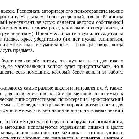
высок. Распознать авторитарного психотерапевта можно
принципу «я сказал». Голос уверенный, твердый: иногда
ый консультант зачастую является автором собственной
динственного в своем роде, уникального специалиста, и
и руководством). Причем если ваш консультант садится на
 гладко, ярко, убедительно (им нет нужды запинаться,
пии может быть и «умничанье» — стиль разговора, когда
 суть предмета.
 будет невысокой: потому, что лучшая плата для такого
ке, то материальный вопрос будет присутствовать, но в
апевта есть помощник, который берет деньги за работу,
 уживаются самые разные школы и направления. А также
ти для появления новых. Список методов, относимых к
ческая гипносуггестивная психотерапия, эриксоновский
раммы… Последнее открывает широкие возможности для
этом все же желательно наличие дополнительных знаний
, то эти методы часто берут на вооружение рекламисты,
ые методики используются отдельными лицами в целях
льному использованию этих методик — это доступность
ость этих методик для пациентов и клиентов. Снятие с