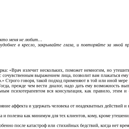
 никто меня не любит…
обнее в кресло, закрывайте глаза, и повторяйте за мной про
рка: «Врач излечит нескольких, поможет немногим, но утешит
 с сочувственным выражением лица, позволит вам плакаться ему
о.» Строго говоря, такой подход применяют в той или иной мере
да, прежде чем вести диалог, надо дать ему возможность выпл
ным психотерапевтом вся консультация, как правило, этим и о
ояние аффекта и удержать человека от неадекватных действий и
 и полезна как минимум для тех клиентов, кому, кроме утешени
бенно после катастроф или стихийных бедствий, когда нет врем