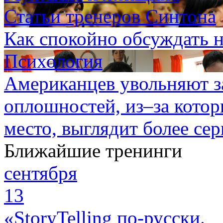
Статьи тренеров Синтона
Как спокойно обсуждать 
Психология
Американцев увольняют з
оплошностей, из–за кото
место, выглядит более сер
Ближайшие тренинги
сентября
13
«StoryTelling по-русски.