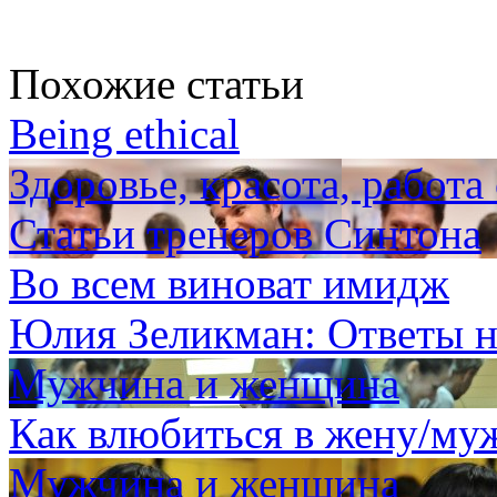
Похожие статьи
Being ethical
Здоровье, красота, работа
Статьи тренеров Синтона
Во всем виноват имидж
Юлия Зеликман: Ответы н
Мужчина и женщина
Как влюбиться в жену/му
Мужчина и женщина