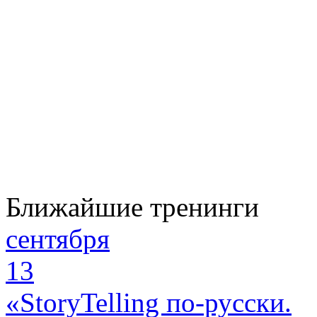
Ближайшие тренинги
сентября
13
«StoryTelling по-русски.