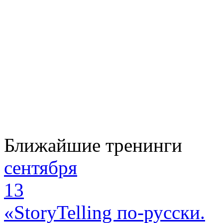
Ближайшие тренинги
сентября
13
«StoryTelling по-русски.