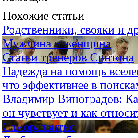
Похожие статьи
Родственники, свояки и др
Мужчина и женщина
Статьи тренеров Синтона
Надежда на помощь вселе
что эффективнее в поиска
Владимир Виноградов: Как
он чувствует и как относи
Саморазвитие