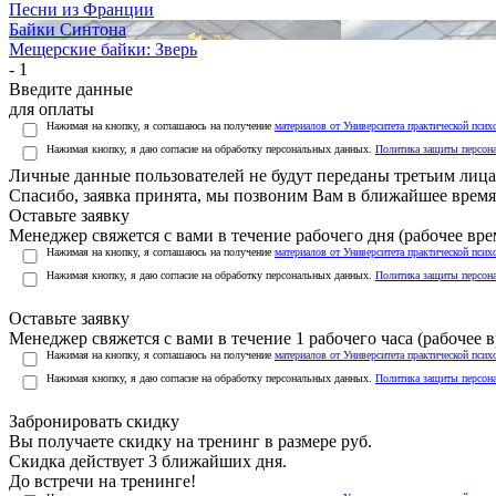
Песни из Франции
Байки Синтона
Мещерские байки: Зверь
- 1
Введите данные
для оплаты
Нажимая на кнопку, я соглашаюсь на получение
материалов от Университета практической псих
Нажимая кнопку, я даю согласие на обработку персональных данных.
Политика защиты персон
Личные данные пользователей не будут переданы третьим лиц
Спасибо, заявка принята, мы позвоним Вам в ближайшее время
Оставьте заявку
Менеджер свяжется с вами в течение рабочего дня (рабочее врем
Нажимая на кнопку, я соглашаюсь на получение
материалов от Университета практической псих
Нажимая кнопку, я даю согласие на обработку персональных данных.
Политика защиты персон
Оставьте заявку
Менеджер свяжется с вами в течение 1 рабочего часа (рабочее вр
Нажимая на кнопку, я соглашаюсь на получение
материалов от Университета практической псих
Нажимая кнопку, я даю согласие на обработку персональных данных.
Политика защиты персон
Забронировать скидку
Вы получаете скидку на тренинг в размере
руб.
Скидка действует 3 ближайших дня.
До встречи на тренинге!