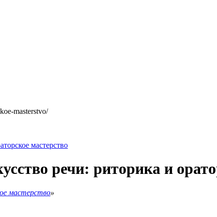
skoe-masterstvo/
аторское мастерство
усство речи: риторика и орато
кое мастерство
»