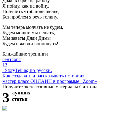
Даже в офис на работу
Я пойду, как на войну,
Получить чтоб повышенье,
Без проблем я речь толкну.
Мы теперь молчать не будем,
Будем мощно мы вещать,
Мы заветы Дяди Димы
Будем в жизни воплощать!
Ближайшие тренинги
сентября
13
«StoryTelling по-русски.
Как создавать и рассказывать истории»
мастер-класс ОНЛАЙН в программе «Zoom»
Получите эксклюзивные материалы Синтона
3
лучших
статьи