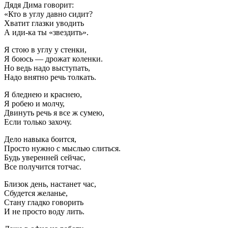
Дядя Дима говорит:
«Кто в углу давно сидит?
Хватит глазки уводить
А иди-ка ты «звездить».
Я стою в углу у стенки,
Я боюсь — дрожат коленки.
Но ведь надо выступать,
Надо внятно речь толкать.
Я бледнею и краснею,
Я робею и молчу,
Двинуть речь я все ж сумею,
Если только захочу.
Дело навыка боится,
Просто нужно с мыслью слиться.
Будь уверенней сейчас,
Все получится тотчас.
Близок день, настанет час,
Сбудется желанье,
Стану гладко говорить
И не просто воду лить.