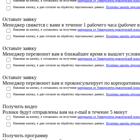
Нажимая на кнопку, я соглашаюсь на получение
материалов от Университета практической псих
Нажимая кнопку, я даю согласие на обработку персональных данных.
Политика защиты персон
Оставьте заявку
Менеджер свяжется с вами в течение 1 рабочего часа (рабочее вр
Нажимая на кнопку, я соглашаюсь на получение
материалов от Университета практической псих
Нажимая кнопку, я даю согласие на обработку персональных данных.
Политика защиты персон
Оставьте заявку
Менеджер перезвонит вам в ближайшее время и вышлет услов
Нажимая на кнопку, я соглашаюсь на получение
материалов от Университета практической псих
Нажимая кнопку, я даю согласие на обработку персональных данных.
Политика защиты персон
Оставьте заявку
Менеджер перезвонит вам и проконсультирует по корпоратив
Нажимая на кнопку, я соглашаюсь на получение
материалов от Университета практической псих
Нажимая кнопку, я даю согласие на обработку персональных данных.
Политика защиты персон
Получить видео
Ролики будут отправлены вам на e-mail в течение 5 минут
Нажимая на кнопку, я соглашаюсь на получение
материалов от Университета практической псих
Нажимая кнопку, я даю согласие на обработку персональных данных.
Политика защиты персон
Получить программу