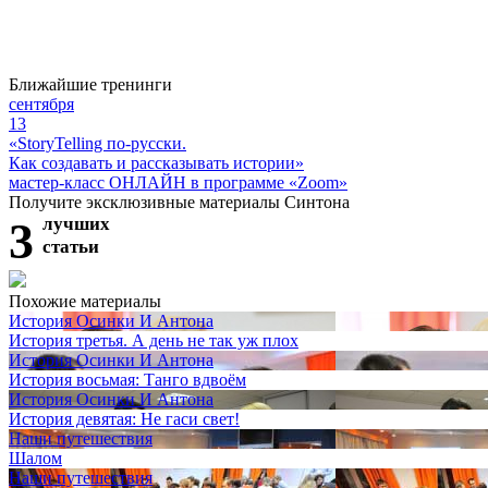
Ближайшие тренинги
сентября
13
«StoryTelling по-русски.
Как создавать и рассказывать истории»
мастер-класс ОНЛАЙН в программе «Zoom»
Получите эксклюзивные материалы Синтона
3
лучших
статьи
Похожие материалы
История Осинки И Антона
История третья. А день не так уж плох
История Осинки И Антона
История восьмая: Танго вдвоём
История Осинки И Антона
История девятая: Не гаси свет!
Наши путешествия
Шалом
Наши путешествия