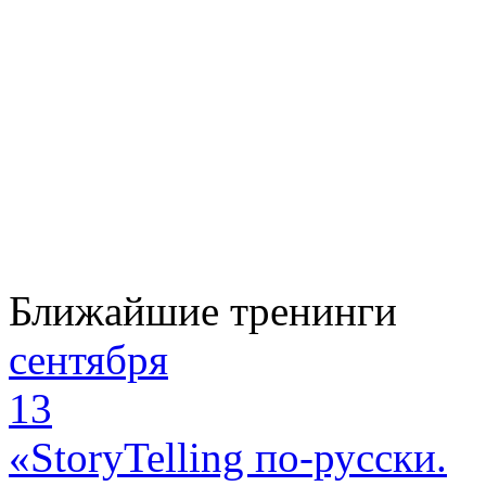
Ближайшие тренинги
сентября
13
«StoryTelling по-русски.