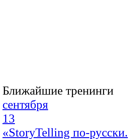
Ближайшие тренинги
сентября
13
«StoryTelling по-русски.