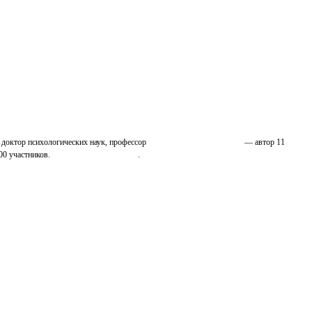
 доктор психологических наук, профессор
Николай Иванович Козлов
— автор 11
00 участников.
Узнайте о нас подробнее
.