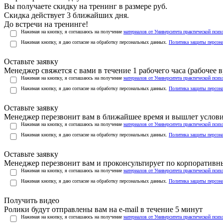
Вы получаете скидку на тренинг в размере
руб.
Скидка действует 3 ближайших дня.
До встречи на тренинге!
Нажимая на кнопку, я соглашаюсь на получение
материалов от Университета практической псих
Нажимая кнопку, я даю согласие на обработку персональных данных.
Политика защиты персон
Оставьте заявку
Менеджер свяжется с вами в течение 1 рабочего часа (рабочее вр
Нажимая на кнопку, я соглашаюсь на получение
материалов от Университета практической псих
Нажимая кнопку, я даю согласие на обработку персональных данных.
Политика защиты персон
Оставьте заявку
Менеджер перезвонит вам в ближайшее время и вышлет услов
Нажимая на кнопку, я соглашаюсь на получение
материалов от Университета практической псих
Нажимая кнопку, я даю согласие на обработку персональных данных.
Политика защиты персон
Оставьте заявку
Менеджер перезвонит вам и проконсультирует по корпоратив
Нажимая на кнопку, я соглашаюсь на получение
материалов от Университета практической псих
Нажимая кнопку, я даю согласие на обработку персональных данных.
Политика защиты персон
Получить видео
Ролики будут отправлены вам на e-mail в течение 5 минут
Нажимая на кнопку, я соглашаюсь на получение
материалов от Университета практической псих