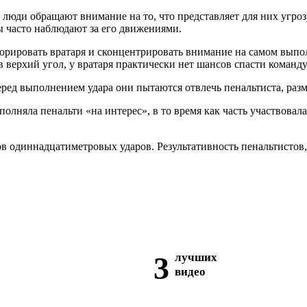
 люди обращают внимание на то, что представляет для них угро
ты часто наблюдают за его движениями.
норировать вратаря и сконцентрировать внимание на самом выпол
в верхий угол, у вратаря практически нет шансов спасти команду
еред выполнением удара они пытаются отвлечь пенальтиста, раз
лняла пенальти «на интерес», в то время как часть участвовала
тов одиннадцатиметровых ударов. Результативность пенальтистов
3
лучших
видео