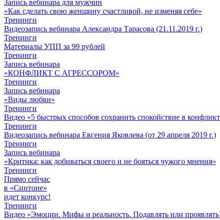
Запись вебинара для мужчин
«Как сделать свою женщину счастливой, не изменяя себе»
Тренинги
Видеозапись вебинара Александра Тарасова (21.11.2019 г.)
Тренинги
Материалы УПП за 99 рублей
Тренинги
Запись вебинара
«КОНФЛИКТ С АГРЕССОРОМ»
Тренинги
Запись вебинара
«Виды любви»
Тренинги
Видео «5 быстрых способов сохранить спокойствие в конфлик
Тренинги
Видеозапись вебинара Евгения Яковлева (от 29 апреля 2019 г.)
Тренинги
Запись вебинара
«Критика: как добиваться своего и не бояться чужого мнения»
Тренинги
Прямо сейчас
в «Синтоне»
идет конкурс!
Тренинги
Видео «Эмоции. Мифы и реальность. Подавлять или проявлять