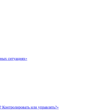
тных ситуациях»
? Контролировать или управлять?»