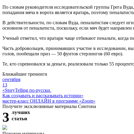
По словам руководителя исследовательской группы Грега Вуда,
попадания мяча в ворота является вратарь, поэтому пенальтис
В действительности, по словам Вуда, пенальтистам следует иг
основном от пенальтиста, поскольку, если мяч будет направлен 
Ученый отметил, что вратари чаще отбивают пенальти, когда п
Часть добровольцев, принимавших участие в исследовании, выпо
голов, пообещали приз — 50 фунтов стерлингов (60 евро).
Те, кто соревновался за деньги, реализовали только 55 процен
Ближайшие тренинги
сентября
13
«StoryTelling по-русски.
Как создавать и рассказывать истории»
мастер-класс ОНЛАЙН в программе «Zoom»
Получите эксклюзивные материалы Синтона
3
лучших
статьи
Похожие материалы