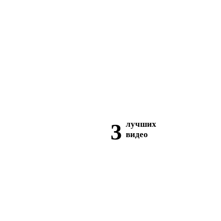
3
лучших
видео