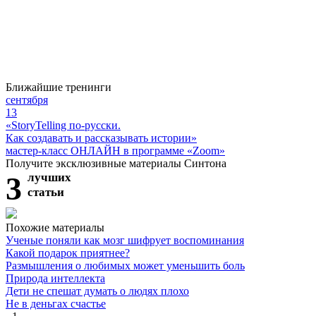
Ближайшие тренинги
сентября
13
«StoryTelling по-русски.
Как создавать и рассказывать истории»
мастер-класс ОНЛАЙН в программе «Zoom»
Получите эксклюзивные материалы Синтона
3
лучших
статьи
Похожие материалы
Ученые поняли как мозг шифрует воспоминания
Какой подарок приятнее?
Размышления о любимых может уменьшить боль
Природа интеллекта
Дети не спешат думать о людях плохо
Не в деньгах счастье