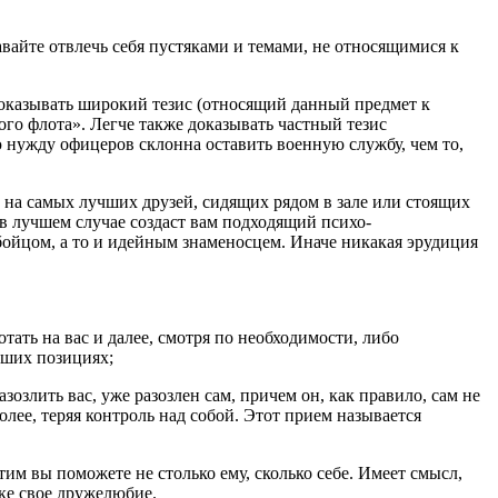
авайте отвлечь себя пустяками и темами, не относящимися к
о доказывать широкий тезис (относящий данный предмет к
ного флота». Легче также доказывать частный тезис
 нужду офицеров склонна оставить военную службу, чем то,
е на самых лучших друзей, сидящих рядом в зале или стоящих
 в лучшем случае создаст вам подходящий психо-
бойцом, а то и идейным знаменосцем. Иначе никакая эрудиция
тать на вас и далее, смотря по необходимости, либо
аших позициях;
озлить вас, уже разозлен сам, причем он, как правило, сам не
олее, теряя контроль над собой. Этот прием называется
тим вы поможете не столько ему, сколько себе. Имеет смысл,
ке свое дружелюбие.