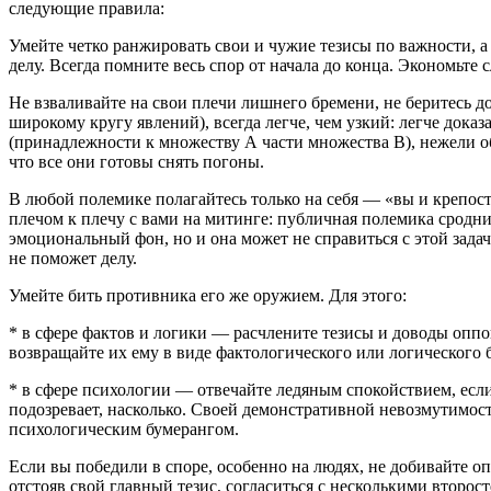
следующие правила:
Умейте четко ранжировать свои и чужие тезисы по важности, а
делу. Всегда помните весь спор от начала до конца. Экономьте с
Не взваливайте на свои плечи лишнего бремени, не беритесь до
широкому кругу явлений), всегда легче, чем узкий: легче дока
(принадлежности к множеству А части множества В), нежели о
что все они готовы снять погоны.
В любой полемике полагайтесь только на себя — «вы и крепость
плечом к плечу с вами на митинге: публичная полемика сродни
эмоциональный фон, но и она может не справиться с этой зад
не поможет делу.
Умейте бить противника его же оружием. Для этого:
* в сфере фактов и логики — расчлените тезисы и доводы оппон
возвращайте их ему в виде фактологического или логического 
* в сфере психологии — отвечайте ледяным спокойствием, если в
подозревает, насколько. Своей демонстративной невозмутимость
психологическим бумерангом.
Если вы победили в споре, особенно на людях, не добивайте опп
отстояв свой главный тезис, согласиться с несколькими второ