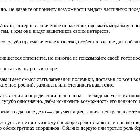
енно. Не давайте оппоненту возможности выдать частичную побе
Можно, потерпев логическое поражение, одержать моральную поб
ем, в ком они видят защитников своих интересов.
о сугубо прагматическое качество, особенно важное для победив
оившегося оппонента, но никогда не показывайте своей готовнос
считать вашу роль в споре:
 вам имеет смысл стать запевалой полемики, поставив со всей 
их построений, развивать или отстаивать ваш тезис.
нки явлений и определении цели спора — исходные условия пло
ся сугубо однозначно, дабы исключить возможность его вольного
логик, тогда ваше дело — аргументация, защита центрального те
ку пусть и не виртуозному в выборе средств защиты и нападения
 в обеих группах спорщиков. Обычно первую или третью роль бе