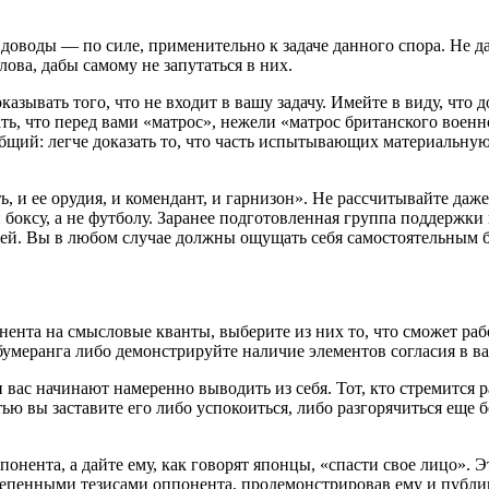
 доводы — по силе, применительно к задаче данного спора. Не д
лова, дабы самому не запутаться в них.
казывать того, что не входит в вашу задачу. Имейте в виду, чт
зать, что перед вами «матрос», нежели «матрос британского воен
бщий: легче доказать то, что часть испытывающих материальную
, и ее орудия, и комендант, и гарнизон». Не рассчитывайте даж
 боксу, а не футболу. Заранее подготовленная группа поддержки
ачей. Вы в любом случае должны ощущать себя самостоятельным 
ента на смысловые кванты, выберите из них то, что сможет рабо
бумеранга либо демонстрируйте наличие элементов согласия в в
ас начинают намеренно выводить из себя. Тот, кто стремится раз
ю вы заставите его либо успокоиться, либо разгорячиться еще б
онента, а дайте ему, как говорят японцы, «спасти свое лицо». Э
степенными тезисами оппонента, продемонстрировав ему и публи