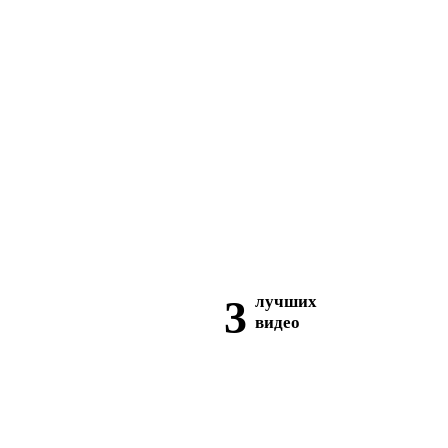
3
лучших
видео