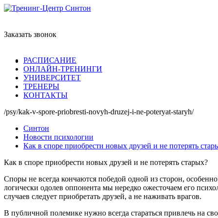
Заказать звонок
РАСПИСАНИЕ
ОНЛАЙН-ТРЕНИНГИ
УНИВЕРСИТЕТ
ТРЕНЕРЫ
КОНТАКТЫ
/psy/kak-v-spore-priobresti-novyh-druzej-i-ne-poteryat-staryh/
Синтон
Новости психологии
Как в споре приобрести новых друзей и не потерять стар
Как в споре приобрести новых друзей и не потерять старых?
Споры не всегда кончаются победой одной из сторон, особенно
логически одолев оппонента мы нередко ожесточаем его психол
случаев следует приобретать друзей, а не наживать врагов.
В публичной полемике нужно всегда стараться привлечь на св