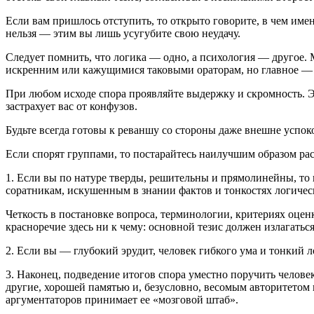
Если вам пришлось отступить, то открыто говорите, в чем им
нельзя — этим вы лишь усугубите свою неудачу.
Следует помнить, что логика — одно, а психология — другое. 
искренним или кажущимися таковыми ораторам, но главное — т
При любом исходе спора проявляйте выдержку и скромность. Эт
застрахует вас от конфузов.
Будьте всегда готовы к реваншу со стороны даже внешне успок
Если спорят группами, то постарайтесь наилучшим образом рас
1. Если вы по натуре тверды, решительны и прямолинейны, то
соратникам, искушенным в знании фактов и тонкостях логическ
Четкость в постановке вопроса, терминологии, критериях оце
красноречие здесь ни к чему: основной тезис должен излагать
2. Если вы — глубокий эрудит, человек гибкого ума и тонкий 
3. Наконец, подведение итогов спора уместно поручить челове
другие, хорошей памятью и, безусловно, весомым авторитетом
аргументаторов принимает ее «мозговой штаб».