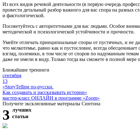
Из всех видов речевой деятельности (в первую очередь профес
провести детальный разбор важного для вас спора на разных 
и фактологической.
Посоветуйтесь с авторитетными для вас людьми. Особое внима
методической и психологической устойчивости и прочности.
Умейте отличать принципиальные споры от пустячных, и не да
что мелкотемье, равно как и пустословие, всегда обесценивает
взгляд, полемики, в том числе от споров по надуманным темам 
даже не имели в виду. Только тогда вы сможете в полной мере 
Ближайшие тренинги
сентября
13
«StoryTelling по-русски.
Как создавать и рассказывать истории»
мастер-класс ОНЛАЙН в программе «Zoom»
Получите эксклюзивные материалы Синтона
3
лучших
статьи