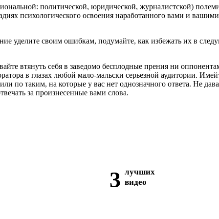
сиональной: политической, юридической, журналистской) полеми
стадиях психологического освоения наработанного вами и вашим
ние уделите своим ошибкам, подумайте, как избежать их в след
вайте втянуть себя в заведомо бесплодные прения ни оппонента
 оратора в глазах любой мало-мальски серьезной аудитории. Име
или по таким, на которые у вас нет однозначного ответа. Не дав
отвечать за произнесенные вами слова.
3
лучших
видео