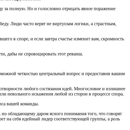
ду за полную. Но и голословно отрицать явное поражение
еду. Люди часто верят не виртуозам логики, а страстным,
шего в споре, и если завтра счастье изменит вам, скромность
ти, дабы не спровоцировать этот реванш.
возможной четкостью центральный вопрос и предоставив вашим
дотворности любого состязания идей. Многословие и излишнее
 или невольного искажения любой из сторон в процессе спора.
зиса вашей команды.
, но обладающему даром ясного понимания того, что говорят
рет на себя идейный лидер соответствующей группы, а роль