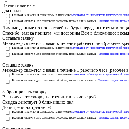
- 1
Введите данные
для оплаты
Нажимая на кнопку, я соглашаюсь на получение
материалов от Университета практической псих
Нажимая кнопку, я даю согласие на обработку персональных данных.
Политика защиты персон
Личные данные пользователей не будут переданы третьим лиц
Спасибо, заявка принята, мы позвоним Вам в ближайшее время
Оставьте заявку
Менеджер свяжется с вами в течение рабочего дня (рабочее врем
Нажимая на кнопку, я соглашаюсь на получение
материалов от Университета практической псих
Нажимая кнопку, я даю согласие на обработку персональных данных.
Политика защиты персон
Оставьте заявку
Менеджер свяжется с вами в течение 1 рабочего часа (рабочее вр
Нажимая на кнопку, я соглашаюсь на получение
материалов от Университета практической псих
Нажимая кнопку, я даю согласие на обработку персональных данных.
Политика защиты персон
Забронировать скидку
Вы получаете скидку на тренинг в размере
руб.
Скидка действует 3 ближайших дня.
До встречи на тренинге!
Нажимая на кнопку, я соглашаюсь на получение
материалов от Университета практической псих
Нажимая кнопку, я даю согласие на обработку персональных данных.
Политика защиты персон
Оставьте заявку