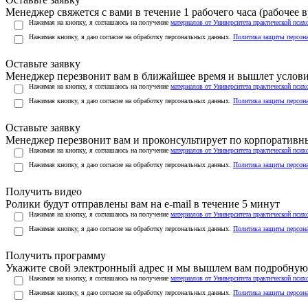
Менеджер свяжется с вами в течение 1 рабочего часа (рабочее вр
Нажимая на кнопку, я соглашаюсь на получение
материалов от Университета практической псих
Нажимая кнопку, я даю согласие на обработку персональных данных.
Политика защиты персон
Оставьте заявку
Менеджер перезвонит вам в ближайшее время и вышлет услов
Нажимая на кнопку, я соглашаюсь на получение
материалов от Университета практической псих
Нажимая кнопку, я даю согласие на обработку персональных данных.
Политика защиты персон
Оставьте заявку
Менеджер перезвонит вам и проконсультирует по корпоратив
Нажимая на кнопку, я соглашаюсь на получение
материалов от Университета практической псих
Нажимая кнопку, я даю согласие на обработку персональных данных.
Политика защиты персон
Получить видео
Ролики будут отправлены вам на e-mail в течение 5 минут
Нажимая на кнопку, я соглашаюсь на получение
материалов от Университета практической псих
Нажимая кнопку, я даю согласие на обработку персональных данных.
Политика защиты персон
Получить программу
Укажите свой электронный адрес и мы вышлем вам подробную 
Нажимая на кнопку, я соглашаюсь на получение
материалов от Университета практической псих
Нажимая кнопку, я даю согласие на обработку персональных данных.
Политика защиты персон